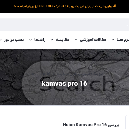
🎁 اولین خریدت از رایان دیجیت رو با کد تخفیف FIRSTOFF ارزون‌تر انجام بده.
رم‌ هــا
مقالات آموزشی
مقایسه
راهنما
نصب درایور
فروشگاه اینترنتی رایان دیجیت
/
kamvas pro 16
kamvas pro 16
بررسی Huion Kamvas Pro 16