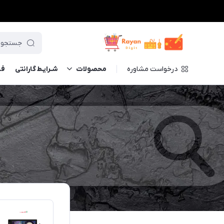
درخواست مشاوره
محصولات
شـرایـط گارانتی
فــ