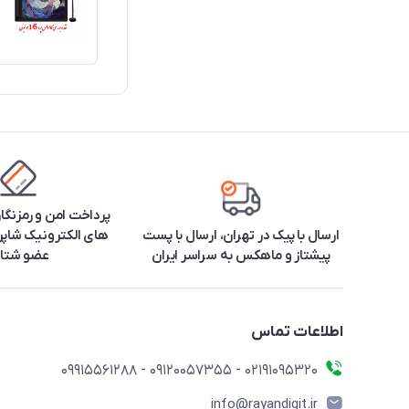
پرداخت امن و رمزنگا
ارسال با پیک در تهران، ارسال با پست
های الکترونیک شاپرک
پیشتاز و ماهکس به سراسر ایران
عضو شتا
اطلاعات تماس
۰۲۱91095320 - 09120057355 - 09915561288
info@rayandigit.ir