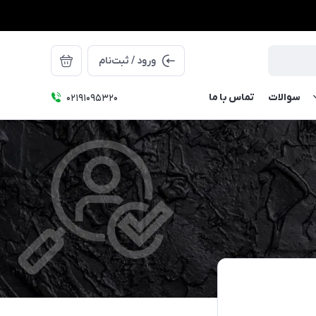
ورود / ثبت‌نام
سوالات
تماس با ما
۰۲۱91095320