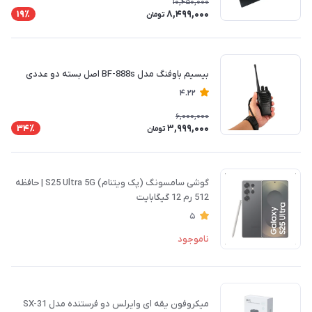
10,450,000
8,499,000
19٪
تومان
بیسیم باوفنگ مدل BF-888s اصل بسته دو عددی
4.22
6,000,000
3,999,000
34٪
تومان
گوشی سامسونگ (پک ویتنام) S25 Ultra 5G | حافظه
512 رم 12 گیگابایت
5
ناموجود
میکروفون یقه ای وایرلس دو فرستنده مدل SX-31