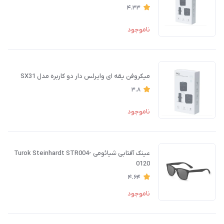
4.33
ناموجود
میکروفن یقه ای وایرلس دار دو کاربره مدل SX31
3.8
ناموجود
عینک آفتابی شیائومی Turok Steinhardt STR004-
0120
4.64
ناموجود