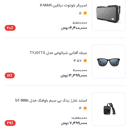
اسپیکر بلوتوث نیلکین X-MAN
5
5,500,000
4,400,000
20٪
تومان
عينك آفتابى شيائومى مدل TYJ01TS
4.57
4,000,000
3,399,000
16٪
تومان
استند شارژ یدک بی سیم باوفنگ مدل bf-888s
4
10,550,000
7,499,000
29٪
تومان