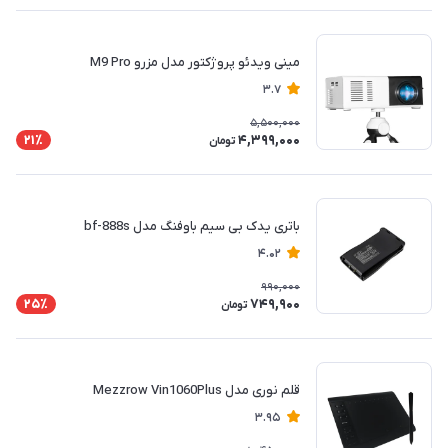
مینی ویدئو پروژکتور مدل مزرو M9 Pro
3.7
5,500,000
4,399,000
21٪
تومان
باتری یدک بی سیم باوفنگ مدل bf-888s
4.02
990,000
749,900
25٪
تومان
قلم نوری مدل Mezzrow Vin1060Plus
3.95