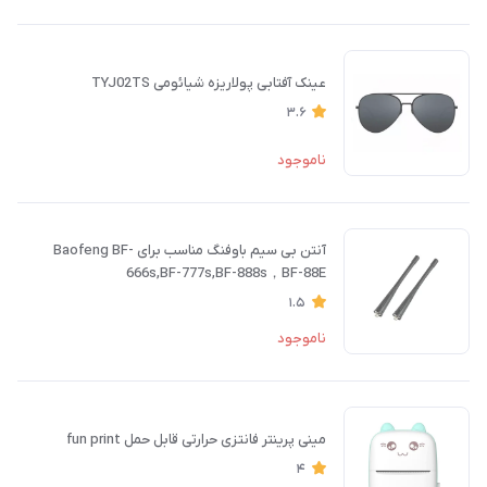
عینک آفتابی پولاریزه شیائومی TYJ02TS
3.6
ناموجود
آنتن بی سیم باوفنگ مناسب برای Baofeng BF-
666s,BF-777s,BF-888s，BF-88E
1.5
ناموجود
مینی پرینتر فانتزی حرارتی قابل حمل fun print
4