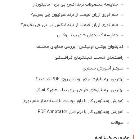
مقایسه محصولات برند اکس پی پن - مانیتوردار
قلم نوری ارزان قیمت از برند هوئیون چی بخریم؟
قلم نوری ارزان قیمت از برند ایکس پی پن چی بخریم؟
مقایسه کتابخوان های برند بوکس
کتابخوان بوکس اونیکس | بررسی مدلهای مختلف
راهـنـمـای تـسـت تـبـلـتـهـای گـرافـیـکـی
مــرکــز آمـوزش مـجـازی
بهترین نرم افزارها برای نوشتن روی PDF کدامند؟
بهترین نرم‌افزارهای طراحی برای تبلت‌های گرافیکی
آموزش ویدئویی کار با پاور پوینت با استفاده از قلم نوری
آموزش ویدئویی کار با نرم افزار PDF Annotator
سوالات
عضویت خبرنامه