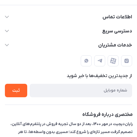
اطلاعات تماس
۰۲۱91095320 - 09120057355 - 09915561288
دسترسی سریع
info@rayandigit.ir
حساب کاربری
خدمات مشتریان
تهران - خیابان انقلاب - ابتدای خیابان فلسطین شمالی (برای خرید
مجله فروشگاه
قوانین و مقررات
حضوری از قبل با پشتیبان های فروشگاه هماهنگ کنید)
لیست محصولات
حریم خصوصی
تماس با ما
از جدید‌ترین تخفیف‌ها با‌ خبر شوید
راهنما
ثبت
مختصری درباره فروشگاه
رایان‌دیجیت در مهر ۱۴۰۰، بعد از دو سال تجربه فروش در پلتفرم‌های آنلاین،
تصمیم گرفت مسیر تازه‌ای را شروع کند؛ مسیری بدون واسطه‌ها، تا هر