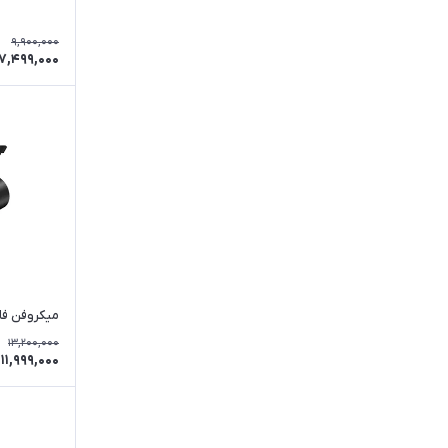
9,900,000
7,499,000
میکروفن فای ف
13,200,000
11,999,000