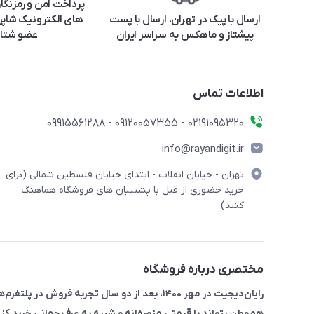
پرداخت امن و رمزنگا
ارسال با پیک در تهران، ارسال با پست
های الکترونیک شاپرک
پیشتاز و ماهکس به سراسر ایران
عضو شتا
اطلاعات تماس
۰۲۱91095320 - 09120057355 - 09915561288
info@rayandigit.ir
تهران - خیابان انقلاب - ابتدای خیابان فلسطین شمالی (برای
خرید حضوری از قبل با پشتیبان های فروشگاه هماهنگ
کنید)
مختصری درباره فروشگاه
رایان‌دیجیت در مهر ۱۴۰۰، بعد از دو سال تجربه 
هم‌وطن بتواند با قیمتی منصفانه و شبیه به عرف جهانی خرید کند