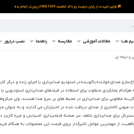
🎁 اولین خریدت از رایان دیجیت رو با کد تخفیف FIRSTOFF ارزون‌تر انجام بده.
رم‌ هــا
مقالات آموزشی
مقایسه
راهنما
نصب درایور
 و حرفه ای
اع ساز و صدای خواننده یا گوینده در استودیو صدابرداری یا اجرای زنده و دیگر ک
ه هرکدام عملکردی متفاوت برای استفاده در فیلدهای صدابرداری استودیویی یا اج
و گزینه مطلوبی برای صدابرداری در محیط های پر سرو صدا هستند، ولی میکرو
سترنال برای صدابرداری شاهد، سر صحنه فیلمبرداری، امبیانس و غیره کاربرد د
قعیت، از مهمترین عوامل تاثیرگذار بروی قیمت این محصولات به هنگام خرید