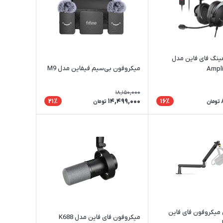
نگ فای فاین مدل
میکروفون بی‌سیم فیفاین مدل M9
Ampl
18,150,000
14,499,000
21٪
16٪
تومان
تومان
 میکروفون فای فاین
میکروفون فای فاین مدل K688