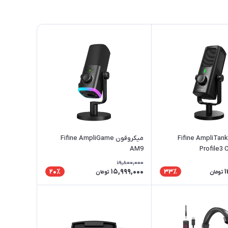
میکروفون Fifine AmpliTank
میکروفون Fifine AmpliGame
AM9
Profile3
19,800,000
15,999,000
1
20٪
33٪
تومان
تومان