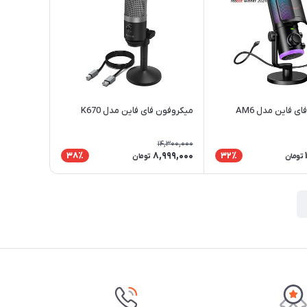
ی فاین مدل AM6
میکروفون فای فاین مدل K670
14,300,000
8,999,000
38٪
32٪
تومان
تومان