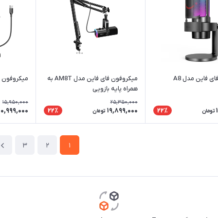
ی فاین مدل A8
میکروفون فای فاین مدل AM8T به
میکروفون فا
همراه پایه بازویی
15,950,000
25,350,000
10,999,000
19,899,000
22٪
22٪
تومان
تومان
3
2
1