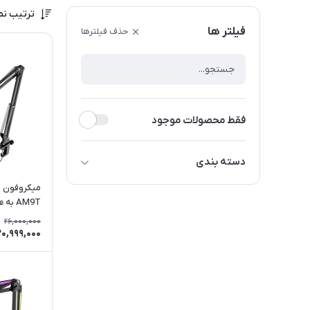
ترتیب نم
فیلتر ها
حذف فیلترها
فقط محصولات موجود
دسته بندی
میکروفون ف
فیفاین Fifine
AM9T به همراه پایه بازویی
مائونو Maono
26,000,000
20,999,000