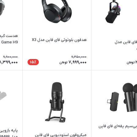
هدست گیمی
هدفون بلوتوثی فای فاین مدل X3
ای فاین مدل
i Game H9
9,900,000
9,350,000
8,399,000
7,999,000
15٪
تومان
تومان
ی‌سیم یقه‌ای فای فاین
پایه بازویی
میکروفون استودیویی فای فاین
مدل BM88