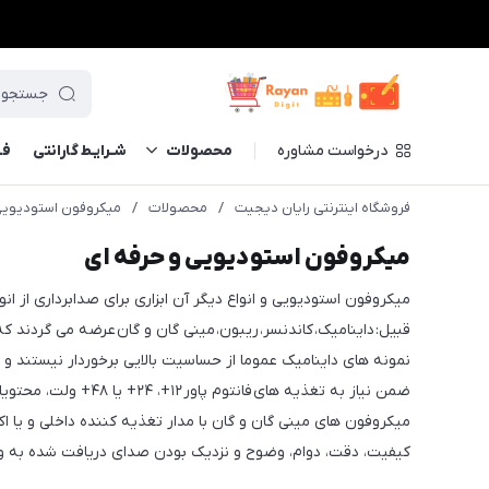
درخواست مشاوره
محصولات
شـرایـط گارانتی
فــ
فروشگاه اینترنتی رایان دیجیت
/
محصولات
/
میکروفون استودیویی
میکروفون استودیویی و حرفه ای
میکروفون استودیویی و انواع دیگر آن ابزاری برای صدابرداری از انو
قبیل: داینامیک، کاندنسر، ریبون، مینی گان و گان عرضه می گردند ک
نمونه های داینامیک عموما از حساسیت بالایی برخوردار نیستند 
ضمن نیاز به تغذیه های فانتوم پاور ۱۲+، ۲۴+ یا ۴۸+ ولت، محتویات صوتی کاملتری از صدای دریافت شده در اختیارتان می گذارند و به عنوان میکروفون استودیویی شناخته می شوند.
میکروفون های مینی گان و گان با مدار تغذیه کننده داخلی و یا اک
کیفیت، دقت، دوام، وضوح و نزدیک بودن صدای دریافت شده به وا