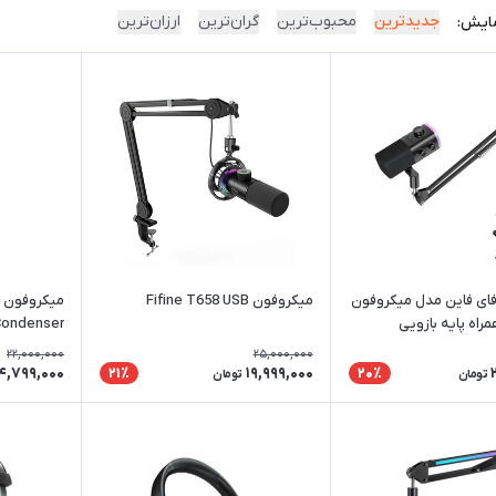
جدیدترین
محبوب‌ترین
گران‌ترین
ارزان‌ترین
ایش:
ای فاین مدل میکروفون
میکروفون Fifine T658 USB
 Condenser
22,000,000
25,000,000
4,799,000
19,999,000
21٪
20٪
تومان
تومان