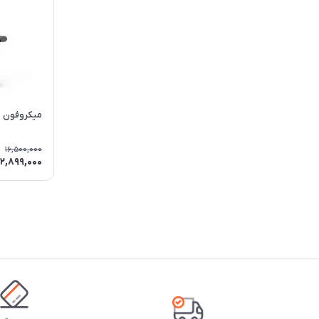
میکروفون فا
16,500,000
12,899,000