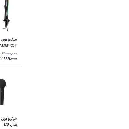
میکروفون ف
AM8PROT
22,000,000
22,999,000
میکروفون ب
مدل M8