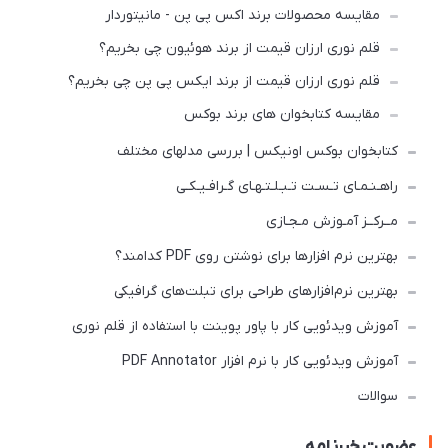
مقایسه محصولات برند اکس پی پن - مانیتوردار
قلم نوری ارزان قیمت از برند هوئیون چی بخریم؟
قلم نوری ارزان قیمت از برند ایکس پی پن چی بخریم؟
مقایسه کتابخوان های برند بوکس
کتابخوان بوکس اونیکس | بررسی مدلهای مختلف
راهـنـمـای تـسـت تـبـلـتـهـای گـرافـیـکـی
مــرکــز آمـوزش مـجـازی
بهترین نرم افزارها برای نوشتن روی PDF کدامند؟
بهترین نرم‌افزارهای طراحی برای تبلت‌های گرافیکی
آموزش ویدئویی کار با پاور پوینت با استفاده از قلم نوری
آموزش ویدئویی کار با نرم افزار PDF Annotator
سوالات
عضویت خبرنامه