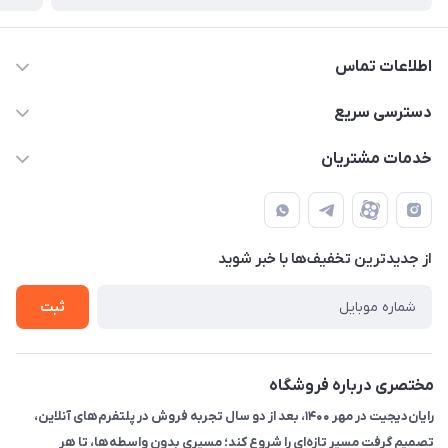
اطلاعات تماس
۰۲۱91095320 - 09120057355 - 09915561288
دسترسی سریع
info@rayandigit.ir
حساب کاربری
خدمات مشتریان
تهران - خیابان انقلاب - ابتدای خیابان فلسطین شمالی (برای خرید
مجله فروشگاه
قوانین و مقررات
حضوری از قبل با پشتیبان های فروشگاه هماهنگ کنید)
لیست محصولات
حریم خصوصی
تماس با ما
از جدید‌ترین تخفیف‌ها با‌ خبر شوید
راهنما
ثبت
مختصری درباره فروشگاه
رایان‌دیجیت در مهر ۱۴۰۰، بعد از دو سال تجربه فروش در پلتفرم‌های آنلاین،
تصمیم گرفت مسیر تازه‌ای را شروع کند؛ مسیری بدون واسطه‌ها، تا هر