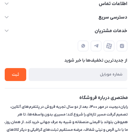
اطلاعات تماس
۰۲۱91095320 - 09120057355 - 09915561288
دسترسی سریع
info@rayandigit.ir
حساب کاربری
خدمات مشتریان
تهران - خیابان انقلاب - ابتدای خیابان فلسطین شمالی (برای خرید
مجله فروشگاه
قوانین و مقررات
حضوری از قبل با پشتیبان های فروشگاه هماهنگ کنید)
لیست محصولات
حریم خصوصی
تماس با ما
از جدید‌ترین تخفیف‌ها با‌ خبر شوید
راهنما
ثبت
مختصری درباره فروشگاه
رایان‌دیجیت در مهر ۱۴۰۰، بعد از دو سال تجربه فروش در پلتفرم‌های آنلاین،
تصمیم گرفت مسیر تازه‌ای را شروع کند؛ مسیری بدون واسطه‌ها، تا هر
هم‌وطن بتواند با قیمتی منصفانه و شبیه به عرف جهانی خرید کند. از همان روز،
ما با دلی قرص و نیتی شفاف، عرضه مستقیم تبلت‌های گرافیکی و دیگر کالاهای