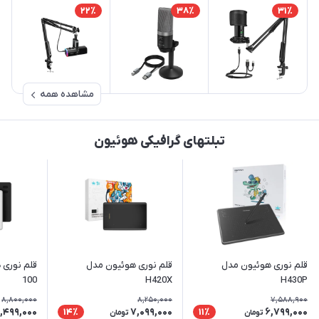
22٪
38٪
31٪
مشاهده همه
تبلتهای گرافیکی هوئیون
قلم نوری هوئیون مدل
قلم نوری هوئیون مدل
100
H420X
H430P
8,800,000
8,250,000
7,588,900
,499,000
7,099,000
6,799,000
14٪
11٪
تومان
تومان