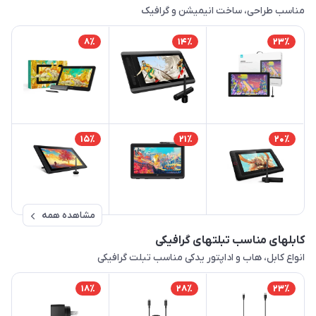
مناسب طراحی، ساخت انیمیشن و گرافیک
8٪
14٪
23٪
15٪
21٪
20٪
مشاهده همه
کابلهای مناسب تبلتهای گرافیکی
انواع کابل، هاب و اداپتور یدکی مناسب تبلت گرافیکی
18٪
28٪
23٪