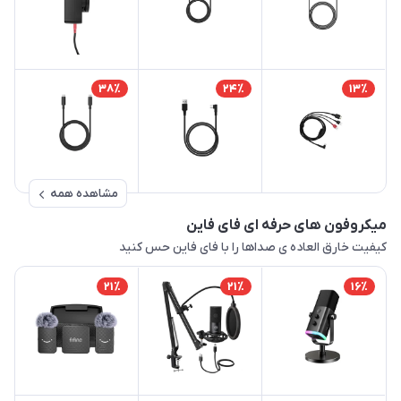
38٪
24٪
13٪
مشاهده همه
میکروفون های حرفه ای فای فاین
کیفیت خارق العاده ی صداها را با فای فاین حس کنید
21٪
21٪
16٪