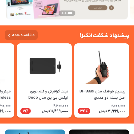
پیشنهاد شگفت‌انگیز!
مشاهده همه
بیسیم باوفنگ مدل BF-888s
تبلت گرافیکی و قلم نوری
میکروف
اصل بسته دو عددی
ایکس پی پن مدل Deco
reless
01V3
ophone Z1
290,000
14,300,000
6,000,000
99,000
11,699,000
3,999,000
19٪
34٪
تومان
تومان