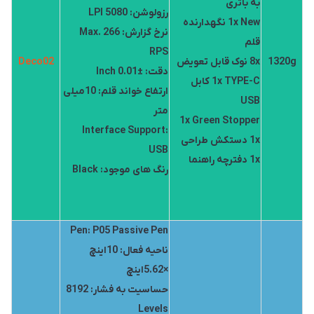
به باتری
رزولوشن: 5080 LPI
1x New نگهدارنده
نرخ گزارش: Max. 266
قلم
RPS
1320g
8x نوک قابل تعویض
Deco02
دقت: ±0.01 Inch
1x TYPE-C کابل
ارتفاع خواند قلم: 10میلی
USB
متر
1x Green Stopper
Interface Support:
1x دستکش طراحی
USB
1x دفترچه راهنما
رنگ های موجود: Black
Pen: P05 Passive Pen
ناحیه فعال: 10اینچ
×5.62اینچ
حساسیت به فشار: 8192
Levels