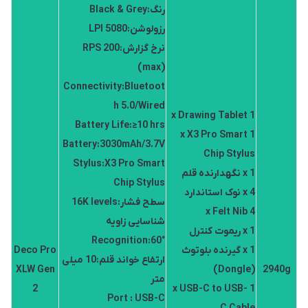
رنگ:Black & Grey
رزولوشن:5080 LPI
نرخ گزارش:200 RPS
(max)
Connectivity:Bluetoot
h 5.0/Wired
1 x Drawing Tablet
Battery Life:≥10 hrs
1 x X3 Pro Smart
Battery:3030mAh/3.7V
Chip Stylus
Stylus:X3 Pro Smart
1 x نگهدارنده قلم
Chip Stylus
4 x نوک استاندارد
سطح فشار:16K levels
4 x Felt Nib
شناسایی زاویه
1 x ریموت کنترل
Recognition:60°
1 x گیرنده بلوتوث
Deco Pro
ارتفاع خواند قلم:10 میلی
XLW Gen
(Dongle)
2940g
متر
2
1 x USB-C to USB-
Port : USB-C