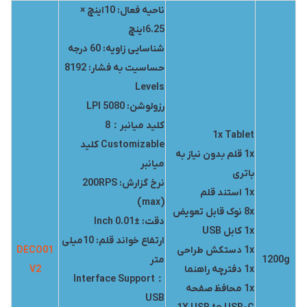
ناحیه فعال: 10اینچ ×
6.25اینچ
شناسایی زاویه: 60 درجه
حساسیت به فشار: 8192
Levels
رزولوشن: 5080 LPI
کلید میانبر：8
1x Tablet
Customizable کلید
1x قلم بدون نیاز به
میانبر
باتری
نرخ گزارش: 200RPS
1x استند قلم
(max)
8x نوک قابل تعویض
دقت: ±0.01 Inch
1x کابل USB
ارتفاع خواند قلم: 10میلی
1x دستکش طراحی
DECO01
1200g
متر
1x دفترچه راهنما
V2
Interface Support：
1x محافظ صفحه
USB