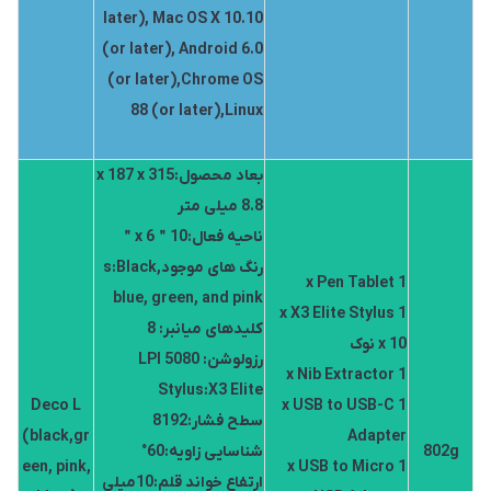
later), Mac OS X 10.10
(or later), Android 6.0
(or later),Chrome OS
88 (or later),Linux
بعاد محصول:315 x 187 x
8.8 میلی متر
ناحیه فعال:10＂x 6＂
رنگ های موجودs:Black,
1 x Pen Tablet
blue, green, and pink
1 x X3 Elite Stylus
کلیدهای میانبر: 8
10 x نوک
رزولوشن: 5080 LPI
1 x Nib Extractor
Stylus:X3 Elite
Deco L
1 x USB to USB-C
سطح فشار:8192
(black,gr
Adapter
802g
شناسایی زاویه:60°
een, pink,
1 x USB to Micro
ارتفاع خواند قلم:10میلی