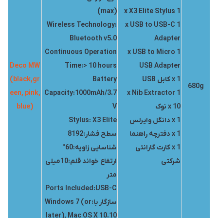
(max)
1 x X3 Elite Stylus
Wireless Technology:
1 x USB to USB-C
Bluetooth v5.0
Adapter
Continuous Operation
1 x USB to Micro
Deco MW
Time:> 10 hours
USB Adapter
1 x کابل USB
Battery
(black,gr
680g
een, pink,
Capacity:1000mAh/3.7
1 x Nib Extractor
10 x نوک
V
blue)
1 x دانگل وایرلس
Stylus: X3 Elite
1 x دفترچه راهنما
سطح فشار:8192
1 x کارت گارانتی
شناسایی زاویه:60°
شرکتی
ارتفاع خواند قلم:10میلی
متر
Ports Included:USB-C
سازگار با:Windows 7 (or
later), Mac OS X 10.10