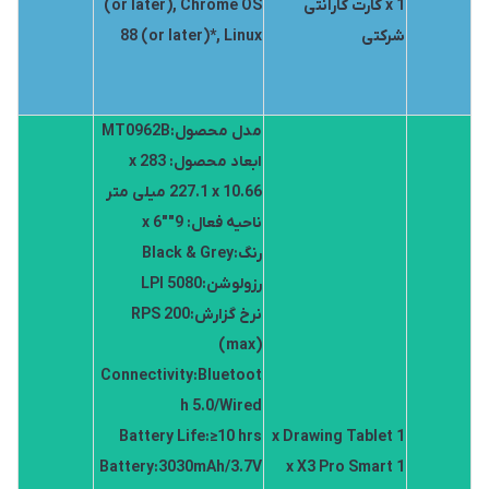
1 x کارت گارانتی
(or later), Chrome OS
شرکتی
88 (or later)*, Linux
مدل محصول:MT0962B
ابعاد محصول: 283 x
227.1 x 10.66 میلی متر
ناحیه فعال: 9″x 6″
رنگ:Black & Grey
رزولوشن:5080 LPI
نرخ گزارش:200 RPS
(max)
Connectivity:Bluetoot
h 5.0/Wired
Battery Life:≥10 hrs
1 x Drawing Tablet
Battery:3030mAh/3.7V
1 x X3 Pro Smart