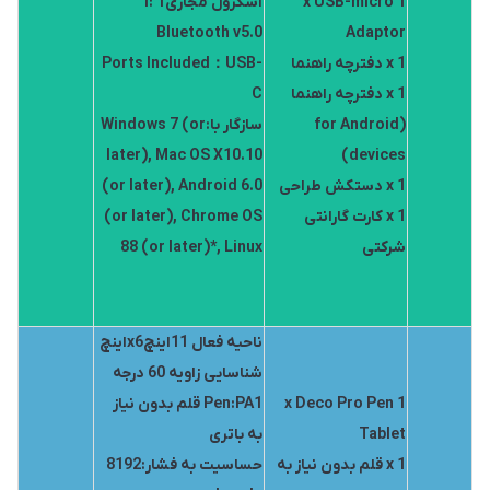
1 x USB-micro
اسکرول مجازیl: 1
Bluetooth v5.0
Adaptor
1 x دفترچه راهنما
Ports Included：USB-
1 x دفترچه راهنما
C
(for Android
سازگار با:Windows 7 (or
later), Mac OS X10.10
devices)
1 x دستکش طراحی
(or later), Android 6.0
1 x کارت گارانتی
(or later), Chrome OS
شرکتی
88 (or later)*, Linux
ناحیه فعال 11اینچx6اینچ
شناسایی زاویه 60 درجه
1 x Deco Pro Pen
Pen:PA1 قلم بدون نیاز
Tablet
به باتری
1 x قلم بدون نیاز به
حساسیت به فشار:8192