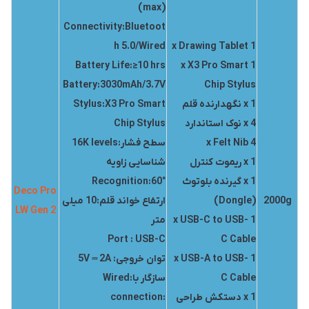
(max)
Connectivity:Bluetoot
h 5.0/Wired
1 x Drawing Tablet
Battery Life:≥10 hrs
1 x X3 Pro Smart
Battery:3030mAh/3.7V
Chip Stylus
1 x نگهدارنده قلم
Stylus:X3 Pro Smart
4 x نوک استاندارد
Chip Stylus
4 x Felt Nib
سطح فشار:16K levels
1 x ریموت کنترل
شناسایی زاویه
1 x گیرنده بلوتوث
Recognition:60°
Deco Pro
2000g
(Dongle)
ارتفاع خواند قلم:10 میلی
LW Gen 2
1 x USB-C to USB-
متر
Port : USB-C
C Cable
1 x USB-A to USB-
توان خروجی: 5V ⎓ 2A
C Cable
سازگار با:Wired
1 x دستکش طراحی
connection: