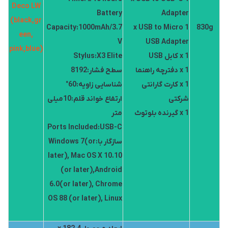
Deco LW
Battery
Adapter
(black,gr
Capacity:1000mAh/3.7
1 x USB to Micro
830g
een,
V
USB Adapter
pink,blue)
1 x کابل USB
Stylus:X3 Elite
1 x دفترچه راهنما
سطح فشار:8192
1 x کارت گارانتی
شناسایی زاویه:60°
شرکتی
ارتفاع خواند قلم:10میلی
1 x گیرنده بلوتوث
متر
Ports Included:USB-C
سازگار با:Windows 7(or
later), Mac OS X 10.10
(or later),Android
6.0(or later), Chrome
OS 88 (or later), Linux