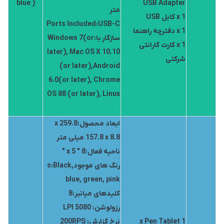
blue )
USB Adapter
متر
1 x کابل USB
Ports Included:USB-C
1 x دفترچه راهنما
سازگار با:Windows 7(or
1 x کارت گارانتی
later), Mac OS X 10.10
شرکتی
(or later),Android
6.0(or later), Chrome
OS 88 (or later), Linux
ابعاد محصول:259.8 x
157.8 x 8.8 میلی متر
ناحیه فعال:8 " x 5 "
رنگ های موجودs:Black,
blue, green, pink
کلیدهای میانبر:8
رزولوشن: 5080 LPI
1 x Pen Tablet
نرخ گزارش: 200RPS