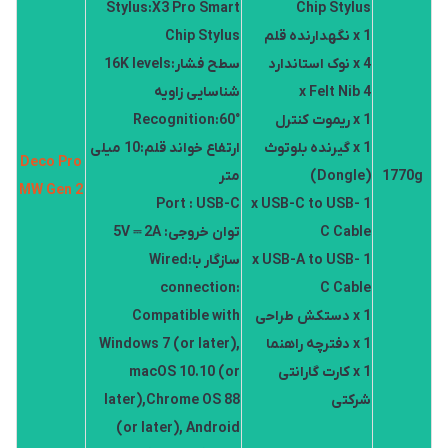
Stylus:X3 Pro Smart
Chip Stylus
1 x نگهدارنده قلم
Chip Stylus
4 x نوک استاندارد
سطح فشار:16K levels
4 x Felt Nib
شناسایی زاویه
1 x ریموت کنترل
Recognition:60°
1 x گیرنده بلوتوث
ارتفاع خواند قلم:10 میلی
Deco Pro
1770g
(Dongle)
متر
MW Gen 2
Port : USB-C
1 x USB-C to USB-
C Cable
توان خروجی: 5V ⎓ 2A
1 x USB-A to USB-
سازگار با:Wired
connection:
C Cable
1 x دستکش طراحی
Compatible with
1 x دفترچه راهنما
Windows 7 (or later),
1 x کارت گارانتی
macOS 10.10 (or
شرکتی
later),Chrome OS 88
(or later), Android