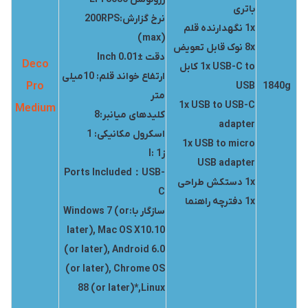
باتری
نرخ گزارش:200RPS
1x نگهدارنده قلم
(max)
8x نوک قابل تعویض
دقت ±0.01 Inch
Deco
1x USB-C to کابل
ارتفاع خواند قلم: 10میلی
Pro
USB
1840g
متر
1x USB to USB-C
Medium
کلیدهای میانبر:8
adapter
اسکرول مکانیکی: 1
1x USB to micro
زl: 1
USB adapter
Ports Included：USB-
1x دستکش طراحی
C
1x دفترچه راهنما
سازگار با:Windows 7 (or
later), Mac OS X10.10
(or later), Android 6.0
(or later), Chrome OS
88 (or later)*,Linux