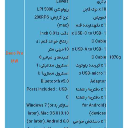
باتری
Levels
10 x نوک قابل
رزولوشن 5080 LPI
تعویض
نرخ گزارش: 200RPS
1 x نگهدارنده قلم
(max)
1 x USB-C to USB-
دقت ±0.01 Inch
C Cable
ارتفاع خواند قلم : ≥
1 x USB-A to USB-
10میلی متر
Deco Pro
1870g
C Cable
کلیدهای میانبر:8
MW
1 x گیرنده بلوتوث
اسکرول مکانیکی: 1
1 x USB-micro
اسکرول مجازیl: 1
Bluetooth v5.0
Adaptor
1 x دفترچه راهنما
Ports Included：USB-
1 x دفترچه راهنما
C
(for Android
سازگار با:Windows 7 (or
later), Mac OS X10.10
devices)
1 x دستکش طراحی
(or later), Android 6.0