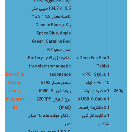
ابعاد محصول182.4 x
134.7 x 10.5میلی متر
ناحیه فعال:4.8＂x 3＂
رنگ:Classic Black,
Space Blue, Apple
Green, Carmine Red
مدل قلم:P01
1 x Deco Fun Pen
تلکنولوژی قلم:Battery-
free electromagnetic
Tablet
Deco Fun
resonance
1 x P01 Stylus
10 x Pen نوک
سطح فشار:8192
XS(red,
360g
1 x گیره ی نوک
رزولوشن:5080LPI
black,
1 x USB-C Cable
نرخ گزارش:220RPS
blue,gree
1 x دفترچه راهنما
(max)
n)
1 x کارت گارانتی
ارتفاع خواند قلم:10میلی
شرکتی
متر