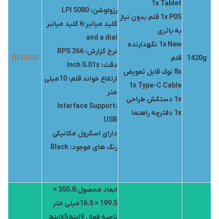
1x Tablet
رزولوشن: 5080 LPI
1x P05 قلم بدون نیاز
کلید میانبر:6 کلید میانبر
به باتری
and a dial
1x New نگهدارنده
نرخ گزارش: 266 RPS
1420g
قلم
DECO03
دقت: ±0.01 Inch
8x نوک قابل تعویض
ارتفاع خواند قلم: 10میلی
1x Type-C Cable
متر
1x دستکش طراحی
Interface Support:
1x دفترچه راهنما
USB
دارای اسکرول مکانیکی
رنگ های موجود: Black
ابعاد محصول:350.8 ×
199.5 × 16.5میلی متر
ناحیه فعال 9اینچx5اینچ