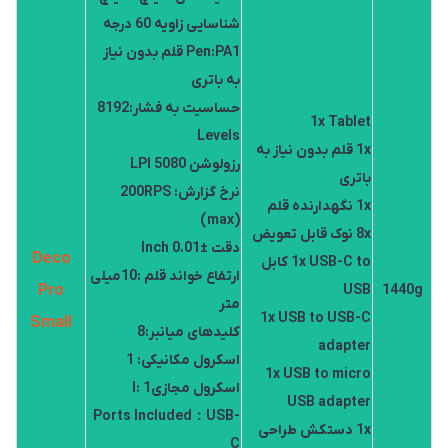
شناسایی زاویه 60 درجه
Pen:PA1 قلم بدون نیاز
به باتری
حساسیت به فشار:8192
1x Tablet
Levels
1x قلم بدون نیاز به
رزولوشن 5080 LPI
باتری
نرخ گزارش: 200RPS
1x نگهدارنده قلم
(max)
8x نوک قابل تعویض
دقت ±0.01 Inch
Deco
1x USB-C to کابل
ارتفاع خواند قلم :10میلی
Pro
USB
1440g
متر
1x USB to USB-C
Small
کلیدهای میانبر:8
adapter
اسکرول مکانیکی: 1
1x USB to micro
اسکرول مجازیl: 1
USB adapter
Ports Included：USB-
1x دستکش طراحی
C