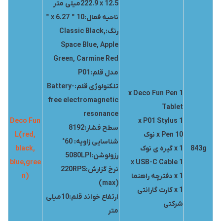
222.9 x 12.5میلی متر
ناحیه فعال:10＂x 6.27＂
رنگ:Classic Black,
Space Blue, Apple
Green, Carmine Red
مدل قلم:P01
تلکنولوژی قلم:Battery-
1 x Deco Fun Pen
free electromagnetic
Tablet
resonance
Deco Fun
1 x P01 Stylus
سطح فشار:8192
10 x Pen نوک
L(red,
شناسایی زاویه: 60°
843g
1 x گیره ی نوک
black,
رزولوشن:5080LPI
blue,gree
1 x USB-C Cable
نرخ گزارش:220RPS
1 x دفترچه راهنما
n)
(max)
1 x کارت گارانتی
ارتفاع خواند قلم:10میلی
شرکتی
متر