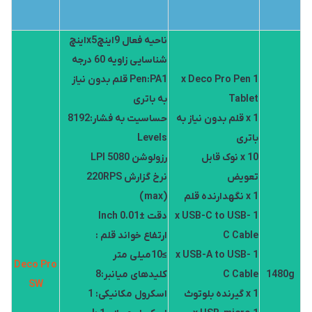
ناحیه فعال 9اینچx5اینچ
شناسایی زاویه 60 درجه
1 x Deco Pro Pen
Pen:PA1 قلم بدون نیاز
Tablet
به باتری
1 x قلم بدون نیاز به
حساسیت به فشار:8192
باتری
Levels
10 x نوک قابل
رزولوشن 5080 LPI
تعویض
نرخ گزارش 220RPS
1 x نگهدارنده قلم
(max)
1 x USB-C to USB-
دقت ±0.01 Inch
C Cable
ارتفاع خواند قلم :
1 x USB-A to USB-
≥10میلی متر
Deco Pro
1480g
C Cable
کلیدهای میانبر:8
SW
1 x گیرنده بلوتوث
اسکرول مکانیکی: 1