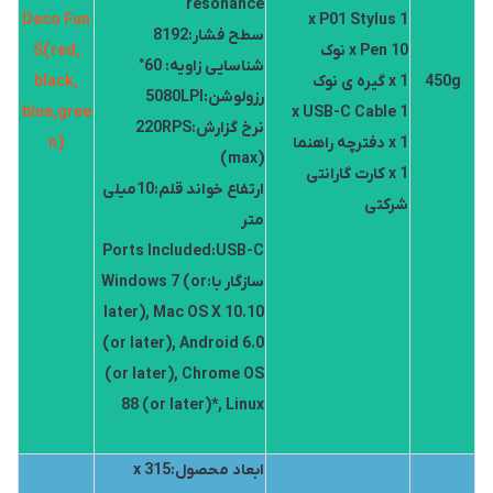
resonance
Deco Fun
1 x P01 Stylus
سطح فشار:8192
10 x Pen نوک
S(red,
شناسایی زاویه: 60°
450g
1 x گیره ی نوک
black,
رزولوشن:5080LPI
blue,gree
1 x USB-C Cable
نرخ گزارش:220RPS
1 x دفترچه راهنما
n)
(max)
1 x کارت گارانتی
ارتفاع خواند قلم:10میلی
شرکتی
متر
Ports Included:USB-C
سازگار با:Windows 7 (or
later), Mac OS X 10.10
(or later), Android 6.0
(or later), Chrome OS
88 (or later)*, Linux
ابعاد محصول:315 x