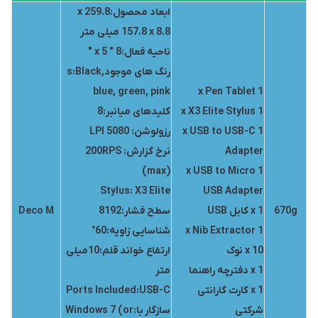
ابعاد محصول:259.8 x
157.8 x 8.8 میلی متر
ناحیه فعال:8 " x 5 "
رنگ های موجودs:Black,
blue, green, pink
1 x Pen Tablet
1 x X3 Elite Stylus
کلیدهای میانبر:8
1 x USB to USB-C
رزولوشن: 5080 LPI
Adapter
نرخ گزارش: 200RPS
(max)
1 x USB to Micro
Stylus: X3 Elite
USB Adapter
670g
1 x کابل USB
سطح فشار:8192
Deco M
1 x Nib Extractor
شناسایی زاویه:60°
10 x نوک
ارتفاع خواند قلم:10میلی
1 x دفترچه راهنما
متر
1 x کارت گارانتی
Ports Included:USB-C
شرکتی
سازگار با:Windows 7 (or