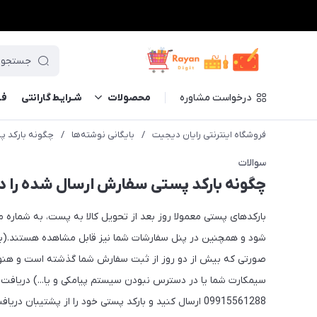
درخواست مشاوره
محصولات
شـرایـط گارانتی
فــ
فروشگاه اینترنتی رایان دیجیت
/
بایگانی نوشته‌ها
/
چگونه بارکد پ
سوالات
چگونه بارکد پستی سفارش ارسال شده را د
بارکدهای پستی معمولا روز بعد از تحویل کالا به پست، به شماره
شود و همچنین در پنل سفارشات شما نیز قابل مشاهده هستند.(با و
صورتی که بیش از دو روز از ثبت سفارش شما گذشته است و هنوز ب
سیمکارت شما یا در دسترس نبودن سیستم پیامکی و یا...) دریافت نک
09915561288 ارسال کنید و بارکد پستی خود را از پشتیبان دریافت نمایید.