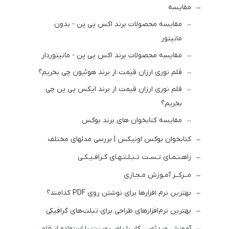
مقایسه
مقایسه محصولات برند اکس پی پن - بدون
مانیتور
مقایسه محصولات برند اکس پی پن - مانیتوردار
قلم نوری ارزان قیمت از برند هوئیون چی بخریم؟
قلم نوری ارزان قیمت از برند ایکس پی پن چی
بخریم؟
مقایسه کتابخوان های برند بوکس
کتابخوان بوکس اونیکس | بررسی مدلهای مختلف
راهـنـمـای تـسـت تـبـلـتـهـای گـرافـیـکـی
مــرکــز آمـوزش مـجـازی
بهترین نرم افزارها برای نوشتن روی PDF کدامند؟
بهترین نرم‌افزارهای طراحی برای تبلت‌های گرافیکی
آموزش ویدئویی کار با پاور پوینت با استفاده از قلم