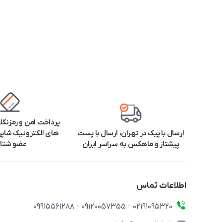
پرداخت امن و رمزنگا
ارسال با پیک در تهران، ارسال با پست
های الکترونیک شاپرک
پیشتاز و ماهکس به سراسر ایران
عضو شتا
اطلاعات تماس
۰۲۱91095320 - 09120057355 - 09915561288