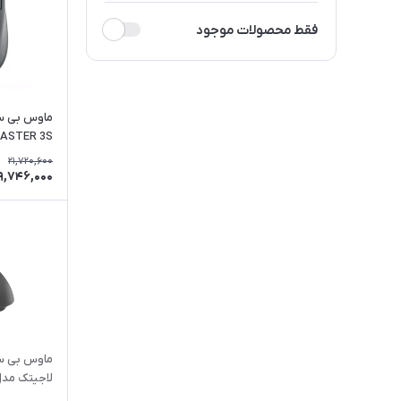
فقط محصولات موجود
ASTER 3S
21,720,600
9,746,000
ماوس بی‌ 
لاجیتک مدل htspeed G903