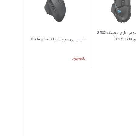
ماوس مخصوص بازی لاجیتک G502
ماوس بی‌ سیم لاجیتک مدل G604
ناموجود