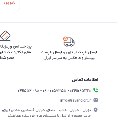
ناموجود
پرداخت امن و رمزنگا
ارسال با پیک در تهران، ارسال با پست
های الکترونیک شاپرک
پیشتاز و ماهکس به سراسر ایران
عضو شتا
اطلاعات تماس
۰۲۱91095320 - 09120057355 - 09915561288
info@rayandigit.ir
تهران - خیابان انقلاب - ابتدای خیابان فلسطین شمالی (برای
خرید حضوری از قبل با پشتیبان های فروشگاه هماهنگ