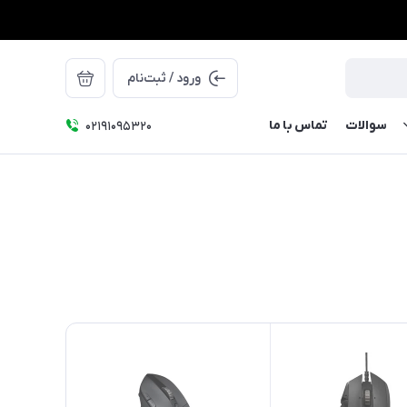
ورود / ثبت‌نام
سوالات
تماس با ما
۰۲۱91095320