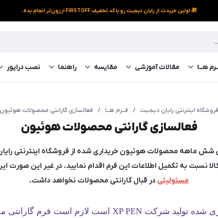
🎁 اولین خریدت از رایان دیجیت رو با کد تخفیف FIRSTOFF ارزون‌تر انجام بده.
رم‌ هــا
مقالات آموزشی
مقایسه
راهنما
نصب درایور
روشگاه اینترنتی رایان دیجیت
/
فــرم‌ هــا
/
فعالسازی گارانتی محصولات هوئیون
فعالسازی گارانتی محصولات هوئیون
کالا نسبت به تکمیل اطلاعات این فرم اقدام نمایید. در غیر این صورت ا
مسئولیتی
در قبال گارانتی محصولات نخواهد داشت.
اگر محصول خریداری شده تولید شرکت XP PEN است لازم ا