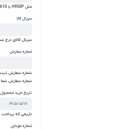
مثل H950P یا HS610
سریال کالا
سریال کالای درج شد
شماره سفارش
شماره سفارش ثبت شد
شماره سفارش شما یک عدد 9 رقمی است که معمولا دو رقم اول 
تاریخ خرید محصول ا
تاریخی که پرداخت م
شماره موبایل