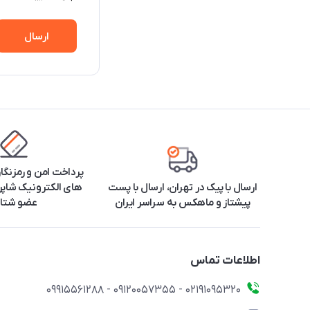
ارسال
پرداخت امن و رمزنگا
ارسال با پیک در تهران، ارسال با پست
های الکترونیک شاپرک
پیشتاز و ماهکس به سراسر ایران
عضو شتا
اطلاعات تماس
۰۲۱91095320 - 09120057355 - 09915561288