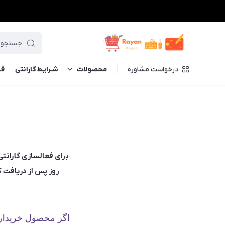
درخواست مشاوره
محصولات
شـرایـط گارانتی
فــ
ف
روز پس از دریافت 