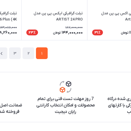
کی اکس پی پن مدل
تبلت گرافیکی ایکس پی پن مدل
6 Plus (4K)
ARTIST 24 PRO
Art
163,086,000
187,000,000
8,260,000
144,000,000
1
23٪
31٪
تومان
تومان
3
2
1
ری شده درگاه
7 روز مهلت تست فنی برای تمام
ی با کارتهای
محصولات و امکان انتخاب گارانتی
ضمانت اصل ب
ب
رایان دیجیت
فروخته شده