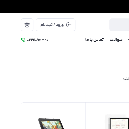
ورود / ثبت‌نام
سوالات
تماس با ما
۰۲۱91095320
شد.