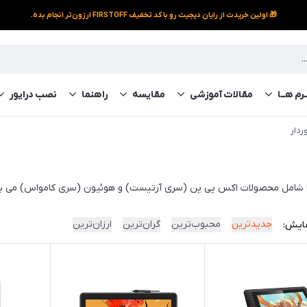
🎁 اولین خریدت از رایان دیجیت رو با کد تخفیف FIRSTOFF ارزون‌تر انجام بده.
رم‌ هــا
مقالات آموزشی
مقایسه
راهنما
نصب درایور
ردار
ها شامل محصولات اکس پی پن (سری آرتیست) و هوئیون (سری کامواس) می با
جدیدترین
محبوب‌ترین
گران‌ترین
ارزان‌ترین
ایش: