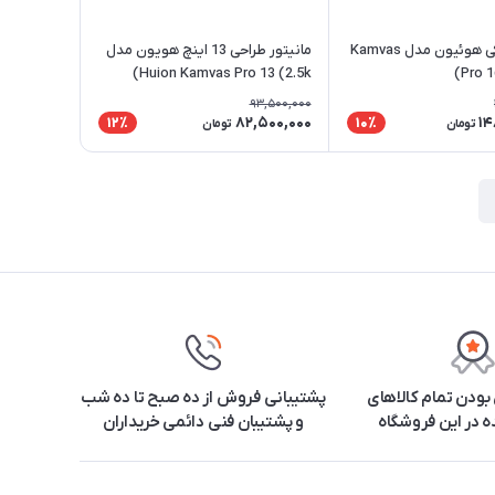
تبلت گرافیکی هوئیون مدل Kamvas
مانیتور طراحی 13 اینچ هویون مدل
Huion Kamvas Pro 13 (2.5k)
Pro 1
93,500,000
82,500,000
14
12٪
10٪
تومان
تومان
ودن تمام کالاهای
پشتیبانی فروش از ده صبح تا ده شب
 در این فروشگاه
و پشتیبان فنی دائمی خریداران