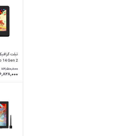
تبلت گرافی
ro 14 Gen 2
73,510,800
6,828,000