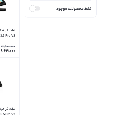
فقط محصولات موجود
تبلت گرافی
یافته)
74,800,000
9,999,000
تبلت گرافی