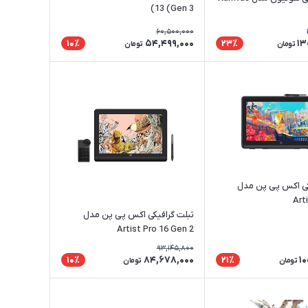
13 (Gen 3)
60,500,000
54,499,000
13
10٪
23٪
تومان
تومان
کی اکس پی پن مدل
Art
تبلت گرافیکی اکس پی پن مدل
Artist Pro 16 Gen 2
93,145,800
84,678,000
10
10٪
21٪
تومان
تومان