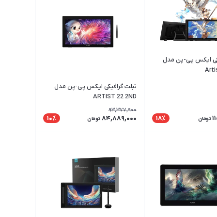
کی ایکس پی-پن مدل
Arti
تبلت گرافیکی ایکس پی-پن مدل
ARTIST 22 2ND
93,377,900
84,889,000
1
10٪
18٪
تومان
تومان