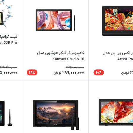
تبلت گرافی
st 22R Pro
کی اکس پی پن مدل
کامپیوتر گرافیکی هوئیون مدل
Kamvas Studio 16
Artist P
139,640,000
352,000,000
15,000,000
289,000,000
6
18٪
10٪
تومان
تومان