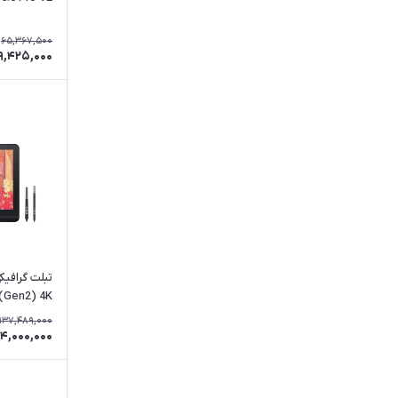
یافته)
65,367,500
9,425,000
تبلت گرافی
 (Gen2) 4K
137,489,000
24,000,000