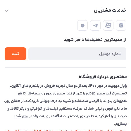
info@rayandigit.ir
حساب کاربری
خدمات مشتریان
تهران - خیابان انقلاب - ابتدای خیابان فلسطین شمالی (برای خرید
مجله فروشگاه
قوانین و مقررات
حضوری از قبل با پشتیبان های فروشگاه هماهنگ کنید)
لیست محصولات
حریم خصوصی
تماس با ما
از جدید‌ترین تخفیف‌ها با‌ خبر شوید
راهنما
ثبت
مختصری درباره فروشگاه
رایان‌دیجیت در مهر ۱۴۰۰، بعد از دو سال تجربه فروش در پلتفرم‌های آنلاین،
تصمیم گرفت مسیر تازه‌ای را شروع کند؛ مسیری بدون واسطه‌ها، تا هر
هم‌وطن بتواند با قیمتی منصفانه و شبیه به عرف جهانی خرید کند. از همان روز،
ما با دلی قرص و نیتی شفاف، عرضه مستقیم تبلت‌های گرافیکی و دیگر کالاهای
دیجیتال را آغاز کردیم تا خریدی راحت‌تر، صادقانه‌تر و به‌صرفه‌تر برای شما
بسازیم.