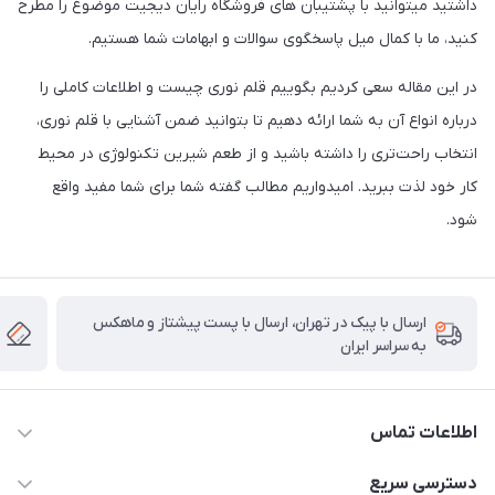
داشتید میتوانید با پشتیبان های فروشگاه رایان دیجیت موضوع را مطرح
کنید، ما با کمال میل پاسخگوی سوالات و ابهامات شما هستیم.
در این مقاله سعی کردیم بگوییم قلم نوری چیست و اطلاعات کاملی را
درباره انواع آن به‌ شما ارائه دهیم تا بتوانید ضمن آشنایی با قلم نوری،
انتخاب راحت‌تری را داشته باشید و از طعم شیرین تکنولوژی در محیط
کار خود لذت ببرید‌. امیدواریم مطالب گفته شما برای شما مفید واقع
شود.
ارسال با پیک در تهران، ارسال با پست پیشتاز و ماهکس
به سراسر ایران
اطلاعات تماس
۰۲۱91095320 - 09120057355 - 09915561288
دسترسی سریع