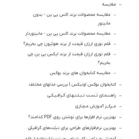
مقایسه
مقایسه محصولات برند اکس پی پن - بدون
مانیتور
مقایسه محصولات برند اکس پی پن - مانیتوردار
قلم نوری ارزان قیمت از برند هوئیون چی بخریم؟
قلم نوری ارزان قیمت از برند ایکس پی پن چی
بخریم؟
مقایسه کتابخوان های برند بوکس
کتابخوان بوکس اونیکس | بررسی مدلهای مختلف
راهـنـمـای تـسـت تـبـلـتـهـای گـرافـیـکـی
مــرکــز آمـوزش مـجـازی
بهترین نرم افزارها برای نوشتن روی PDF کدامند؟
بهترین نرم‌افزارهای طراحی برای تبلت‌های گرافیکی
آموزش ویدئویی کار با پاور پوینت با استفاده از قلم