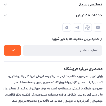
۰۲۱91095320 - 09120057355 - 09915561288
دسترسی سریع
info@rayandigit.ir
حساب کاربری
خدمات مشتریان
تهران - خیابان انقلاب - ابتدای خیابان فلسطین شمالی (برای خرید
مجله فروشگاه
قوانین و مقررات
حضوری از قبل با پشتیبان های فروشگاه هماهنگ کنید)
لیست محصولات
حریم خصوصی
تماس با ما
از جدید‌ترین تخفیف‌ها با‌ خبر شوید
راهنما
ثبت
مختصری درباره فروشگاه
رایان‌دیجیت در مهر ۱۴۰۰، بعد از دو سال تجربه فروش در پلتفرم‌های آنلاین،
تصمیم گرفت مسیر تازه‌ای را شروع کند؛ مسیری بدون واسطه‌ها، تا هر
هم‌وطن بتواند با قیمتی منصفانه و شبیه به عرف جهانی خرید کند. از همان روز،
ما با دلی قرص و نیتی شفاف، عرضه مستقیم تبلت‌های گرافیکی و دیگر کالاهای
دیجیتال را آغاز کردیم تا خریدی راحت‌تر، صادقانه‌تر و به‌صرفه‌تر برای شما