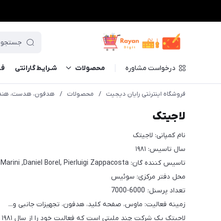
درخواست مشاوره
محصولات
شـرایـط گارانتی
فــ
فروشگاه اینترنتی رایان دیجیت
/
محصولات
/
هدفون، هدست، هند
لاجیتک
نام کمپانی: لاجیتک
سال تاسیس: ۱۹۸۱
تاسیس کننده گان: Giacomo Marini ,Daniel Borel, Pierluigi Zappacosta
محل دفتر مرکزی: سوئیس
تعداد پرسنل: 6000-7000
زمینه فعالیت: ماوس، صفحه کلید، هدفون، تجهیزات جانبی و...