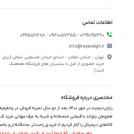
اطلاعات تماس
۰۲۱91095320 - 09120057355 - 09915561288
info@rayandigit.ir
تهران - خیابان انقلاب - ابتدای خیابان فلسطین شمالی (برای
خرید حضوری از قبل با پشتیبان های فروشگاه هماهنگ
کنید)
مختصری درباره فروشگاه
رایان‌دیجیت در مهر ۱۴۰۰، بعد از دو سال تجربه 
هم‌وطن بتواند با قیمتی منصفانه و شبیه به عرف جهانی خرید کند
کالاهای دیجیتال را آغاز کردیم تا خریدی راحت‌تر، صادقانه‌تر و به‌ص
«هر سفارشی که اینجا ثبت می‌کنید، یادمان می‌اندا