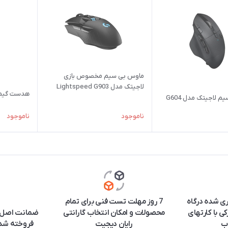
ماوس بی‌ سیم مخصوص بازی
لاجیتک مدل Lightspeed G903
هدست گیمینگ 
م لاجیتک مدل G604
ناموجود
ناموجود
ری شده درگاه
7 روز مهلت تست فنی برای تمام
ی با کارتهای
محصولات و امکان انتخاب گارانتی
ضمانت اصل ب
ب
رایان دیجیت
فروخته شده