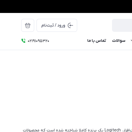
ورود / ثبت‌نام
سوالات
تماس با ما
۰۲۱91095320
لاجیتک یک شرکت چند ملیتی است که فعالیت خود را از سال ۱۹۸۱ در زمینه‌ی تولید انواع لوازم‌ جانبی کامپیوتر آغاز کرد. در دنیای کامپیوتر و سخت‌افزار، Logitech یک برنده کاملا شناخته شده است که محصولات