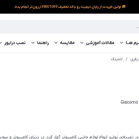
🎁 اولین خریدت از رایان دیجیت رو با کد تخفیف FIRSTOFF ارزون‌تر انجام بده.
رم‌ هــا
مقالات آموزشی
مقایسه
راهنما
نصب درایور
زفری
/
لاجیتک