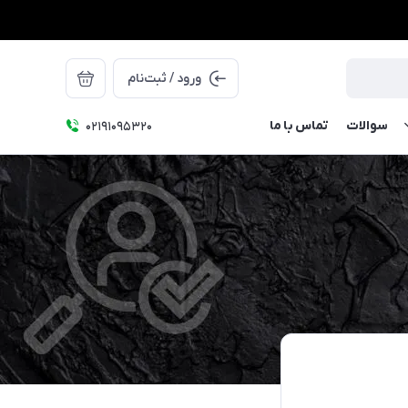
ورود / ثبت‌نام
سوالات
تماس با ما
۰۲۱91095320