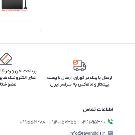
پرداخت امن و رمزنگا
ارسال با پیک در تهران، ارسال با پست
های الکترونیک شاپرک
پیشتاز و ماهکس به سراسر ایران
عضو شتا
اطلاعات تماس
۰۲۱91095320 - 09120057355 - 09915561288
info@rayandigit.ir