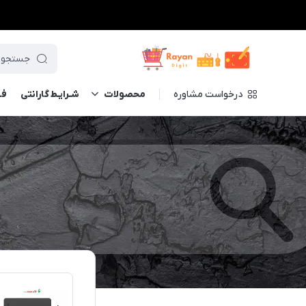
درخواست مشاوره
محصولات
شـرایـط گارانتی
فــ