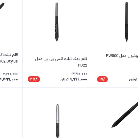
قلم تبلت گ
ون مدل PW500
قلم یدک تبلت اکس پی پن مدل
H02 Stylus
PD22
6,600,000
13,200,000
4,499,000
9,999,000
25٪
19٪
تومان
تومان