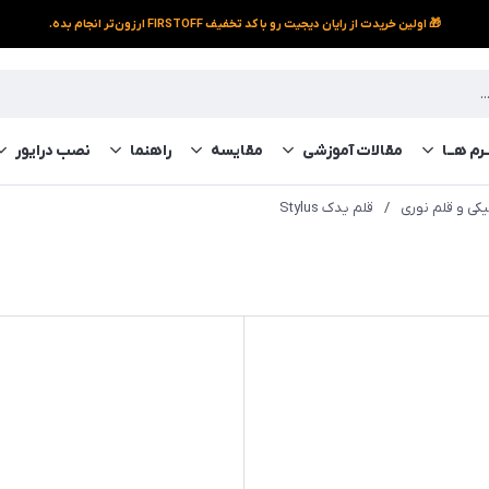
🎁 اولین خریدت از رایان دیجیت رو با کد تخفیف FIRSTOFF ارزون‌تر انجام بده.
رم‌ هــا
مقالات آموزشی
مقایسه
راهنما
نصب درایور
یکی و قلم نوری
/
قلم یدک Stylus