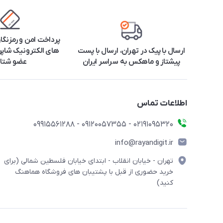
پرداخت امن و رمزنگا
ارسال با پیک در تهران، ارسال با پست
های الکترونیک شاپرک
پیشتاز و ماهکس به سراسر ایران
عضو شتا
اطلاعات تماس
۰۲۱91095320 - 09120057355 - 09915561288
info@rayandigit.ir
تهران - خیابان انقلاب - ابتدای خیابان فلسطین شمالی (برای
خرید حضوری از قبل با پشتیبان های فروشگاه هماهنگ
کنید)