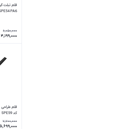
قلم تبلت گ
SPE54 PA6
6,050,000
4,199,000
کد SPE59
7,700,000
5,699,000