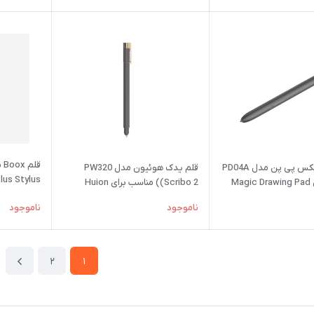
قلم یدک ایکس پی پن مدل PD04A
قلم یدک هوئیون مدل PW320
lus Stylus
Ma
(Scribo 2) مناسب برای Huion
Note
ناموجود
ناموجود
2
1