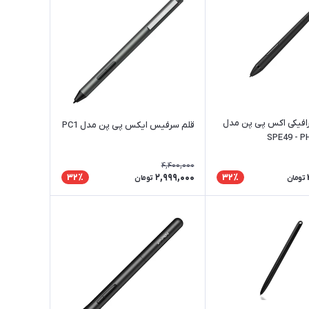
رافیکی اکس پی پن مدل
قلم سرفیس ایکس پی پن مدل PC1
SPE49 - P
4,400,000
2,999,000
32٪
32٪
تومان
تومان