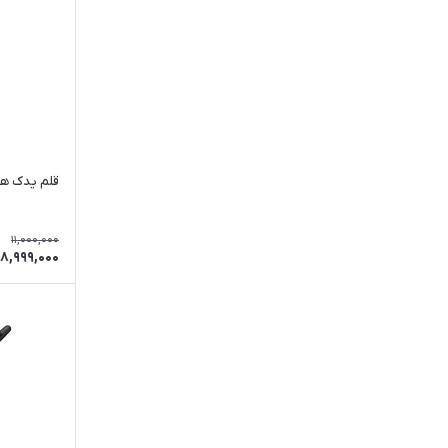
قلم یدک هوئی
11,000,000
8,999,000