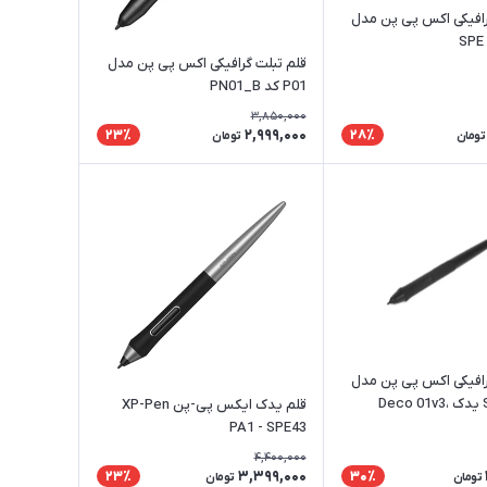
رافیکی اکس پی پن مدل
قلم تبلت گرافیکی اکس پی پن مدل
P01 کد PN01_B
3,850,000
2,999,000
23٪
28٪
تومان
تومان
رافیکی اکس پی پن مدل
SPE36 P05 یدک Deco 01v3،
قلم یدک ایکس پی-پن XP-Pen
ا
PA1 - SPE43
4,400,000
3,399,000
23٪
30٪
تومان
تومان