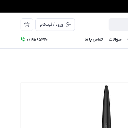
ورود / ثبت‌نام
سوالات
تماس با ما
۰۲۱91095320