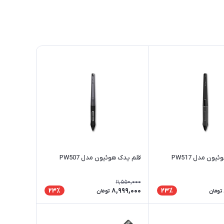
ون مدل PW517
قلم یدک هوئیون مدل PW507
11,550,000
8,999,000
23٪
23٪
تومان
تومان