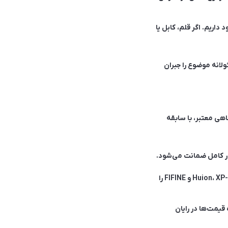
اریم. اگر قلم، کابل یا
لانه موضوع را جبران
ید شما از فروشگاهی معتبر، با سابقه
طور کامل ضمانت می‌شود.
🏆 و در نهایت، افتخار داریم اعلام کنیم که رایان دیجیت نمایندگی رسمی محصولات برندهای معتبر Huion، XP-Pen و FIFINE را
یمت‌ها در رایان