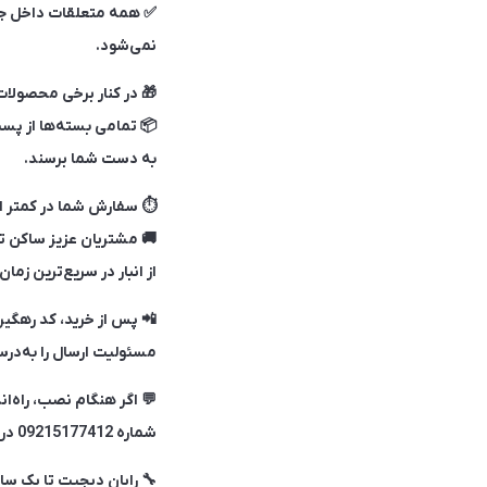
✅ همه متعلقات داخل جع
نمی‌شود.
🎁 در کنار برخی محصولات،
📦 تمامی بسته‌ها از پست
به دست شما برسند.
⏱ سفارش شما در کمتر از ۲۴ ساعت و گاها حتی ۱ تا ۲ ساعت پس از ثبت، تحویل پست می‌
از انبار در سریع‌ترین زما
📲 پس از خرید، کد رهگی
مسئولیت ارسال را به‌در
شماره 09215177412 در اپ واتساپ و یا تماس آماده پاسخگویی و راهنمایی است.
🔧 رایان دیجیت تا یک سال