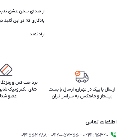
از صدای سخن عشق ندید
یادگاری که در این گنبد دوّ
ارادتمند
پرداخت امن و رمزنگا
ارسال با پیک در تهران، ارسال با پست
های الکترونیک شاپرک
پیشتاز و ماهکس به سراسر ایران
عضو شتا
اطلاعات تماس
۰۲۱91095320 - 09120057355 - 09915561288