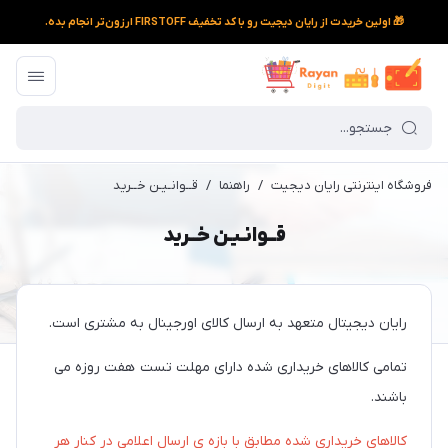
🎁 اولین خریدت از رایان دیجیت رو با کد تخفیف FIRSTOFF ارزون‌تر انجام بده.
فروشگاه اینترنتی رایان دیجیت
/
راهنما
/
قــوانـیـن خــرید
قــوانـیـن خــرید
رایان دیجیتال متعهد به ارسال کالای اورجینال به مشتری است.
تمامی کالاهای خریداری شده دارای مهلت تست هفت روزه می
باشند.
کالاهای خریداری شده مطابق با بازه ی ارسال اعلامی در کنار هر