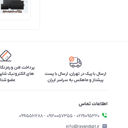
پرداخت امن و رمزنگا
ارسال با پیک در تهران، ارسال با پست
های الکترونیک شاپرک
پیشتاز و ماهکس به سراسر ایران
عضو شتا
اطلاعات تماس
۰۲۱91095320 - 09120057355 - 09915561288
info@rayandigit.ir