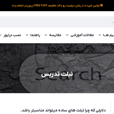
🎁 اولین خریدت از رایان دیجیت رو با کد تخفیف FIRSTOFF ارزون‌تر انجام بده.
رم‌ هــا
مقالات آموزشی
مقایسه
راهنما
نصب درایور
فروشگاه اینترنتی رایان دیجیت
/
تبلت تدریس
تبلت تدریس
دلایلی که چرا تبلت های ساده میتواند مناسبتر باشد.