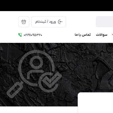
ورود / ثبت‌نام
سوالات
تماس با ما
۰۲۱91095320