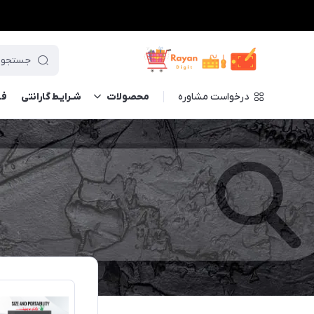
درخواست مشاوره
محصولات
شـرایـط گارانتی
فــ