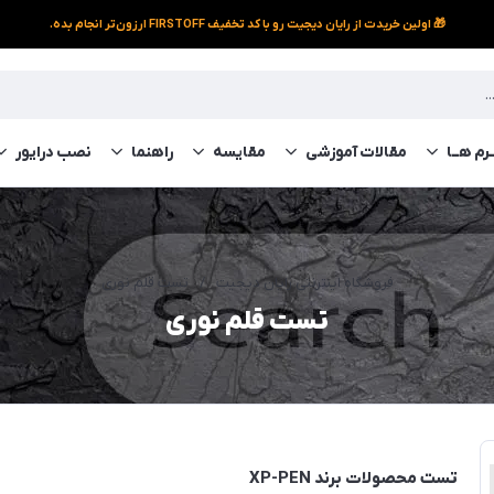
🎁 اولین خریدت از رایان دیجیت رو با کد تخفیف FIRSTOFF ارزون‌تر انجام بده.
رم‌ هــا
مقالات آموزشی
مقایسه
راهنما
نصب درایور
فروشگاه اینترنتی رایان دیجیت
/
تست قلم نوری
تست قلم نوری
تست محصولات برند XP-PEN