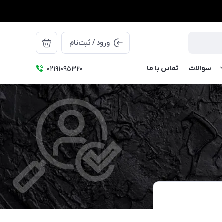
ورود / ثبت‌نام
سوالات
تماس با ما
۰۲۱91095320