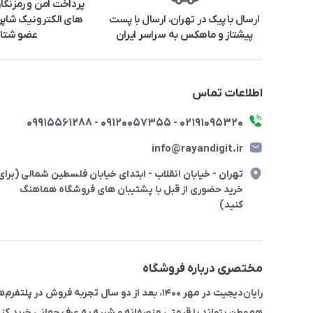
پرداخت امن و رمزنگا
ارسال با پیک در تهران، ارسال با پست
های الکترونیک شاپرک
پیشتاز و ماهکس به سراسر ایران
عضو شتا
اطلاعات تماس
۰۲۱91095320 - 09120057355 - 09915561288
info@rayandigit.ir
تهران - خیابان انقلاب - ابتدای خیابان فلسطین شمالی (برای
خرید حضوری از قبل با پشتیبان های فروشگاه هماهنگ
کنید)
مختصری درباره فروشگاه
رایان‌دیجیت در مهر ۱۴۰۰، بعد از دو سال تجربه 
هم‌وطن بتواند با قیمتی منصفانه و شبیه به عرف جهانی خرید کند