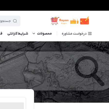
درخواست مشاوره
محصولات
شـرایـط گارانتی
فــ