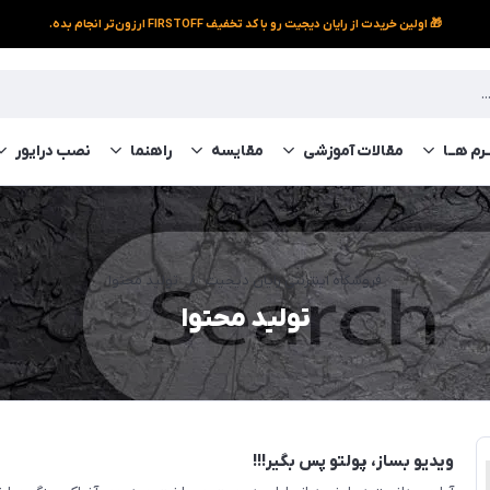
🎁 اولین خریدت از رایان دیجیت رو با کد تخفیف FIRSTOFF ارزون‌تر انجام بده.
رم‌ هــا
مقالات آموزشی
مقایسه
راهنما
نصب درایور
فروشگاه اینترنتی رایان دیجیت
/
تولید محتوا
تولید محتوا
ویدیو بساز، پولتو پس بگیر!!!