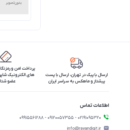
پرداخت امن و رمزنگا
ارسال با پیک در تهران، ارسال با پست
های الکترونیک شاپرک
پیشتاز و ماهکس به سراسر ایران
عضو شتا
اطلاعات تماس
۰۲۱91095320 - 09120057355 - 09915561288
info@rayandigit.ir