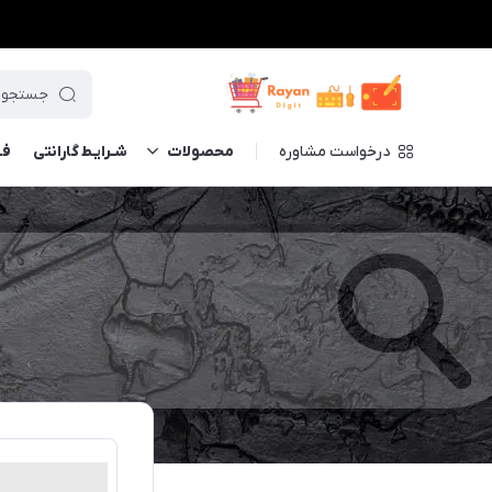
درخواست مشاوره
محصولات
شـرایـط گارانتی
فــ