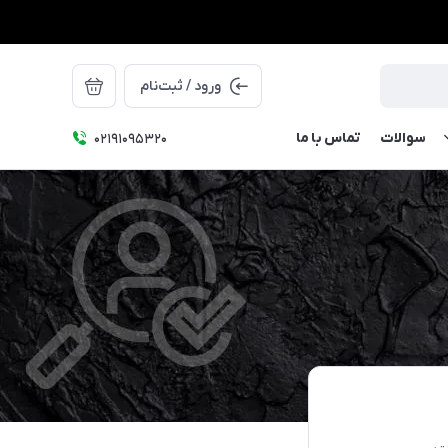
ورود / ثبت‌نام
سوالات
تماس با ما
۰۲۱91095320