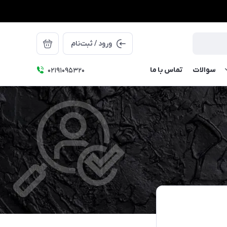
ورود / ثبت‌نام
سوالات
تماس با ما
۰۲۱91095320