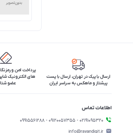
پرداخت امن و رمزنگا
ارسال با پیک در تهران، ارسال با پست
های الکترونیک شاپرک
پیشتاز و ماهکس به سراسر ایران
عضو شتا
اطلاعات تماس
۰۲۱91095320 - 09120057355 - 09915561288
info@rayandigit.ir