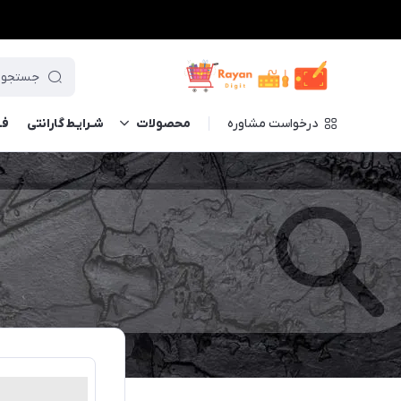
درخواست مشاوره
محصولات
شـرایـط گارانتی
فــ