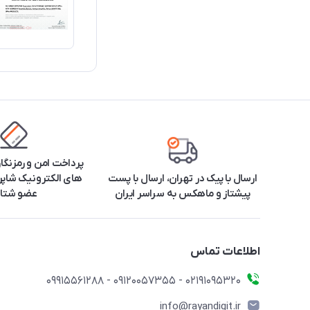
پرداخت امن و رمزنگا
ارسال با پیک در تهران، ارسال با پست
های الکترونیک شاپرک
پیشتاز و ماهکس به سراسر ایران
عضو شتا
اطلاعات تماس
۰۲۱91095320 - 09120057355 - 09915561288
info@rayandigit.ir