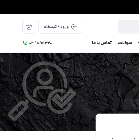
ورود / ثبت‌نام
سوالات
تماس با ما
۰۲۱91095320