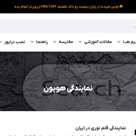
🎁 اولین خریدت از رایان دیجیت رو با کد تخفیف FIRSTOFF ارزون‌تر انجام بده.
رم‌ هــا
مقالات آموزشی
مقایسه
راهنما
نصب درایور
فروشگاه اینترنتی رایان دیجیت
/
نمایندگی هویون
نمایندگی هویون
نمایندگی قلم نوری در ایران