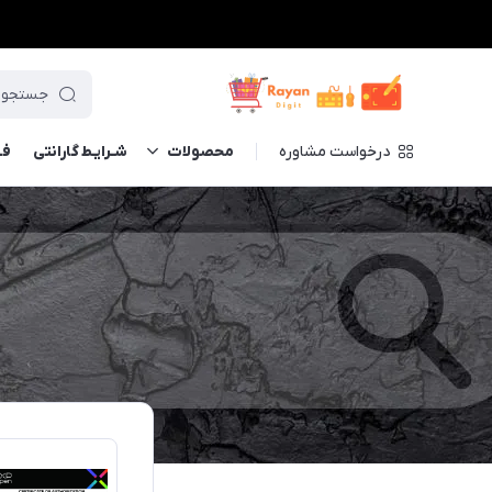
درخواست مشاوره
محصولات
شـرایـط گارانتی
فــ