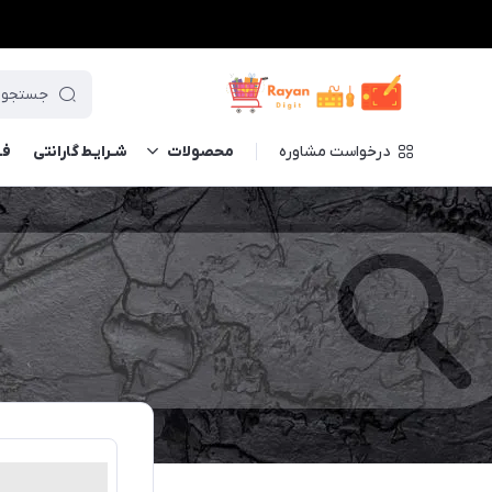
درخواست مشاوره
محصولات
شـرایـط گارانتی
فــ