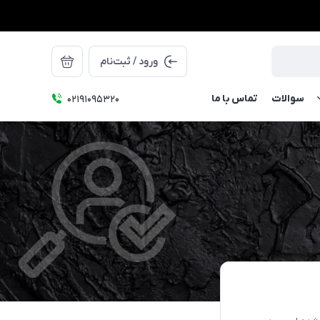
ورود / ثبت‌نام
سوالات
تماس با ما
۰۲۱91095320