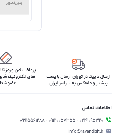
پرداخت امن و رمزنگا
ارسال با پیک در تهران، ارسال با پست
های الکترونیک شاپرک
پیشتاز و ماهکس به سراسر ایران
عضو شتا
اطلاعات تماس
۰۲۱91095320 - 09120057355 - 09915561288
info@rayandigit.ir