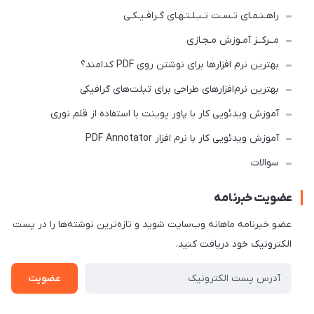
راهـنـمـای تـسـت تـبـلـتـهـای گـرافـیـکـی
مــرکــز آمـوزش مـجـازی
بهترین نرم افزارها برای نوشتن روی PDF کدامند؟
بهترین نرم‌افزارهای طراحی برای تبلت‌های گرافیکی
آموزش ویدئویی کار با پاور پوینت با استفاده از قلم نوری
آموزش ویدئویی کار با نرم افزار PDF Annotator
سوالات
عضویت خبرنامه
عضو خبرنامه ماهانه وب‌سایت شوید و تازه‌ترین نوشته‌ها را در پست
الکترونیک خود دریافت کنید.
عضویت