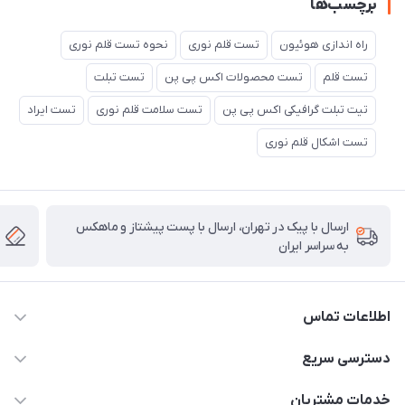
برچسب‌ها
راه اندازی هوئیون
تست قلم نوری
نحوه تست قلم نوری
تست قلم
تست محصولات اکس پی پن
تست تبلت
تیت تبلت گرافیکی اکس پی پن
تست سلامت قلم نوری
تست ایراد
تست اشکال قلم نوری
ارسال با پیک در تهران، ارسال با پست پیشتاز و ماهکس
به سراسر ایران
اطلاعات تماس
۰۲۱91095320 - 09120057355 - 09915561288
دسترسی سریع
info@rayandigit.ir
حساب کاربری
خدمات مشتریان