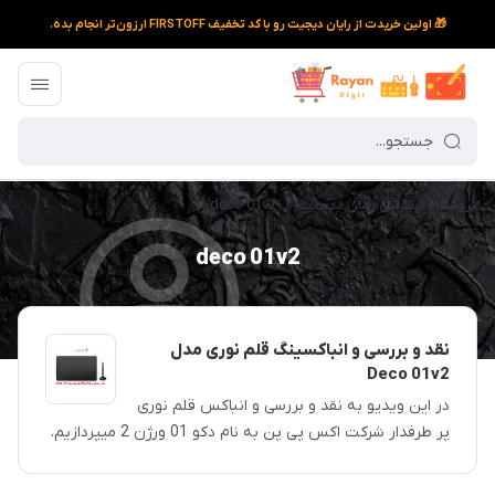
🎁 اولین خریدت از رایان دیجیت رو با کد تخفیف FIRSTOFF ارزون‌تر انجام بده.
فروشگاه اینترنتی رایان دیجیت
/
deco 01v2
deco 01v2
نقد و بررسی و انباکسینگ قلم نوری مدل
Deco 01v2
در این ویدیو به نقد و بررسی و انباکس قلم نوری
پر طرفدار شرکت اکس پی پن به نام دکو 01 ورژن 2 میپردازیم.