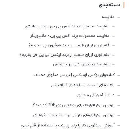
دسته‌بندی
مقایسه
مقایسه محصولات برند اکس پی پن - بدون مانیتور
مقایسه محصولات برند اکس پی پن - مانیتوردار
قلم نوری ارزان قیمت از برند هوئیون چی بخریم؟
قلم نوری ارزان قیمت از برند ایکس پی پن چی بخریم؟
مقایسه کتابخوان های برند بوکس
کتابخوان بوکس اونیکس | بررسی مدلهای مختلف
راهـنـمـای تـسـت تـبـلـتـهـای گـرافـیـکـی
مــرکــز آمـوزش مـجـازی
بهترین نرم افزارها برای نوشتن روی PDF کدامند؟
بهترین نرم‌افزارهای طراحی برای تبلت‌های گرافیکی
آموزش ویدئویی کار با پاور پوینت با استفاده از قلم نوری