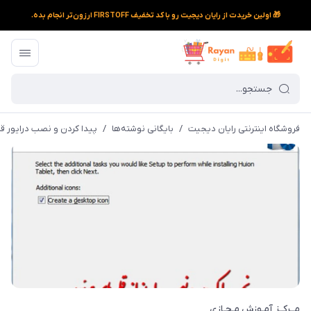
🎁 اولین خریدت از رایان دیجیت رو با کد تخفیف FIRSTOFF ارزون‌تر انجام بده.
فروشگاه اینترنتی رایان دیجیت
/
بایگانی نوشته‌ها
/
پیدا کردن و نصب درایور ق
مــرکــز آمـوزش مـجـازی