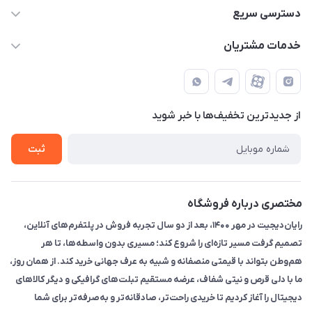
۰۲۱91095320 - 09120057355 - 09915561288
دسترسی سریع
info@rayandigit.ir
حساب کاربری
خدمات مشتریان
تهران - خیابان انقلاب - ابتدای خیابان فلسطین شمالی (برای خرید
مجله فروشگاه
قوانین و مقررات
حضوری از قبل با پشتیبان های فروشگاه هماهنگ کنید)
لیست محصولات
حریم خصوصی
تماس با ما
از جدید‌ترین تخفیف‌ها با‌ خبر شوید
راهنما
ثبت
مختصری درباره فروشگاه
رایان‌دیجیت در مهر ۱۴۰۰، بعد از دو سال تجربه فروش در پلتفرم‌های آنلاین،
تصمیم گرفت مسیر تازه‌ای را شروع کند؛ مسیری بدون واسطه‌ها، تا هر
هم‌وطن بتواند با قیمتی منصفانه و شبیه به عرف جهانی خرید کند. از همان روز،
ما با دلی قرص و نیتی شفاف، عرضه مستقیم تبلت‌های گرافیکی و دیگر کالاهای
دیجیتال را آغاز کردیم تا خریدی راحت‌تر، صادقانه‌تر و به‌صرفه‌تر برای شما