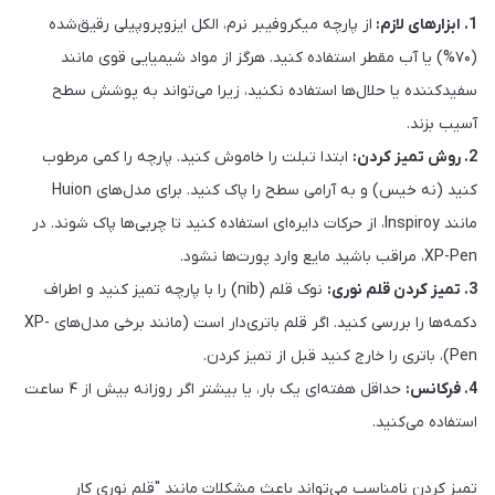
1. ابزارهای لازم:
از پارچه میکروفیبر نرم، الکل ایزوپروپیلی رقیق‌شده
(۷۰%) یا آب مقطر استفاده کنید. هرگز از مواد شیمیایی قوی مانند
سفیدکننده یا حلال‌ها استفاده نکنید، زیرا می‌تواند به پوشش سطح
آسیب بزند.
2. روش تمیز کردن:
ابتدا تبلت را خاموش کنید. پارچه را کمی مرطوب
کنید (نه خیس) و به آرامی سطح را پاک کنید. برای مدل‌های Huion
مانند Inspiroy، از حرکات دایره‌ای استفاده کنید تا چربی‌ها پاک شوند. در
XP-Pen، مراقب باشید مایع وارد پورت‌ها نشود.
3. تمیز کردن قلم نوری:
نوک قلم (nib) را با پارچه تمیز کنید و اطراف
دکمه‌ها را بررسی کنید. اگر قلم باتری‌دار است (مانند برخی مدل‌های XP-
Pen)، باتری را خارج کنید قبل از تمیز کردن.
4. فرکانس:
حداقل هفته‌ای یک بار، یا بیشتر اگر روزانه بیش از ۴ ساعت
استفاده می‌کنید.
تمیز کردن نامناسب می‌تواند باعث مشکلات مانند "قلم نوری کار