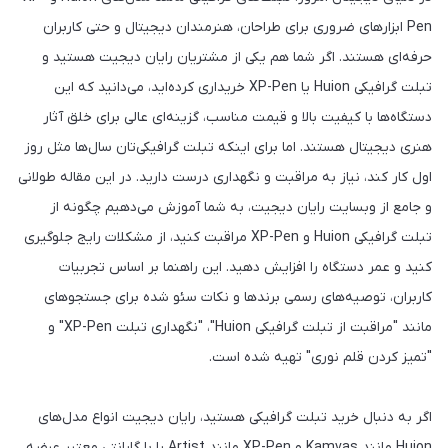
Pen ابزارهای ضروری برای طراحان، هنرمندان دیجیتال و حتی کاربران
حرفه‌ای هستند. اگر شما هم یکی از مشتریان رایان دیجیت هستید و
تبلت گرافیکی Huion یا XP-Pen خریداری کرده‌اید، می‌دانید که این
دستگاه‌ها با کیفیت بالا و قیمت مناسب، گزینه‌ای عالی برای خلق آثار
هنری دیجیتال هستند. اما برای اینکه تبلت گرافیکی‌تان سال‌ها مثل روز
اول کار کند، نیاز به مراقبت و نگهداری درست دارید. در این مقاله طولانی
و جامع از وبسایت رایان دیجیت، به شما آموزش می‌دهیم چگونه از
تبلت گرافیکی Huion و XP-Pen مراقبت کنید، از مشکلات رایج جلوگیری
کنید و عمر دستگاه را افزایش دهید. این راهنما بر اساس تجربیات
کاربران، توصیه‌های رسمی برندها و نکات سئو شده برای جستجوهای
مانند "مراقبت از تبلت گرافیکی Huion"، "نگهداری تبلت XP-Pen" و
"تمیز کردن قلم نوری" تهیه شده است.
اگر به دنبال خرید تبلت گرافیکی هستید، رایان دیجیت انواع مدل‌های
Huion مانند Kamvas و XP-Pen مانند Artist را با گارانتی معتبر عرضه