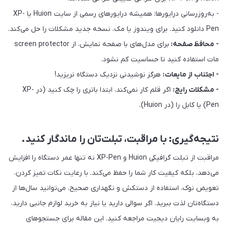
- به‌روزرسانی درایورها: همیشه درایورهای رسمی از سایت Huion یا XP-
Pen دانلود کنید. برای ویندوز یا مک، نسخه جدید مشکلات را حل می‌کند.
- محافظ صفحه:
برای مدل‌های با صفحه نمایش، از screen protector
مات استفاده کنید تا حساسیت کم نشود.
- اجتناب از مایعات:
هرگز نوشیدنی نزدیک دستگاه نریزید!
- مشکلات رایج:
اگر قلم کار نمی‌کند، ابتدا باتری را چک کنید (در XP-
Pen) یا کابل را (در Huion).
نتیجه‌گیری: با مراقبت، تبلت‌تان را ماندگار کنید.
مراقبت از تبلت گرافیکی Huion و XP-Pen نه تنها عمر دستگاه را افزایش
می‌دهد، بلکه کیفیت کار شما را حفظ می‌کند. با رعایت نکات تمیز کردن،
تعویض نوک، استفاده از دستکش و نگهداری صحیح، می‌توانید سال‌ها از
دستگاه‌تان لذت ببرید. اگر سوالی دارید یا نیاز به خرید لوازم جانبی دارید،
به وبسایت رایان دیجیت مراجعه کنید. این مقاله برای جستجوهای