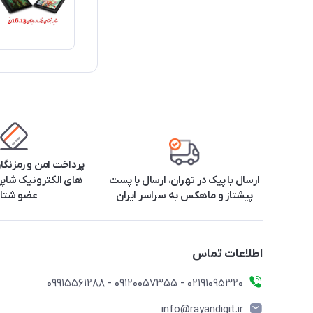
پرداخت امن و رمزنگا
ارسال با پیک در تهران، ارسال با پست
های الکترونیک شاپرک
پیشتاز و ماهکس به سراسر ایران
عضو شتا
اطلاعات تماس
۰۲۱91095320 - 09120057355 - 09915561288
info@rayandigit.ir