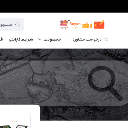
درخواست مشاوره
محصولات
شـرایـط گارانتی
فــ