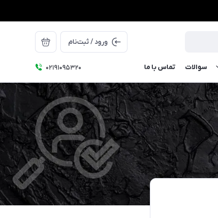
ورود / ثبت‌نام
سوالات
تماس با ما
۰۲۱91095320