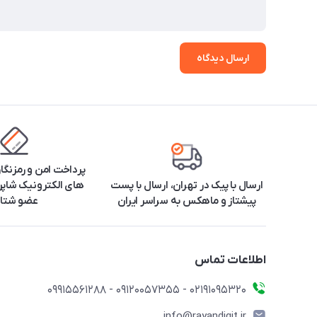
ارسال دیدگاه
پرداخت امن و رمزنگا
ارسال با پیک در تهران، ارسال با پست
های الکترونیک شاپرک
پیشتاز و ماهکس به سراسر ایران
عضو شتا
اطلاعات تماس
۰۲۱91095320 - 09120057355 - 09915561288
info@rayandigit.ir