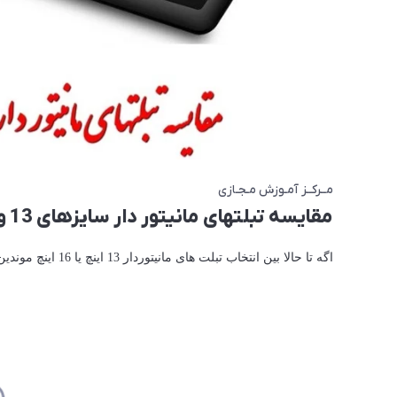
مــرکــز آمـوزش مـجـازی
مقایسه تبلتهای مانیتور دار سایزهای 13 و 16 اینچ
اگه تا حالا بین انتخاب تبلت های مانیتوردار 13 اینچ یا 16 اینچ موندین؟ این ویدیو رو از دست ندید.