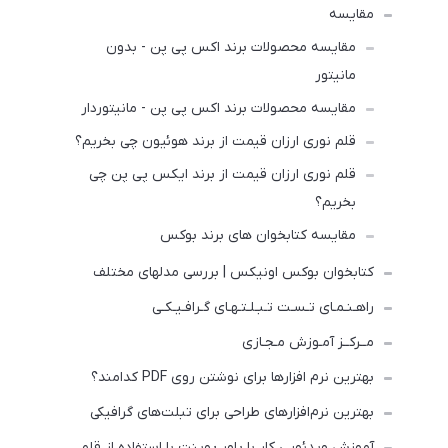
مقایسه
مقایسه محصولات برند اکس پی پن - بدون
مانیتور
مقایسه محصولات برند اکس پی پن - مانیتوردار
قلم نوری ارزان قیمت از برند هوئیون چی بخریم؟
قلم نوری ارزان قیمت از برند ایکس پی پن چی
بخریم؟
مقایسه کتابخوان های برند بوکس
کتابخوان بوکس اونیکس | بررسی مدلهای مختلف
راهـنـمـای تـسـت تـبـلـتـهـای گـرافـیـکـی
مــرکــز آمـوزش مـجـازی
بهترین نرم افزارها برای نوشتن روی PDF کدامند؟
بهترین نرم‌افزارهای طراحی برای تبلت‌های گرافیکی
آموزش ویدئویی کار با پاور پوینت با استفاده از قلم