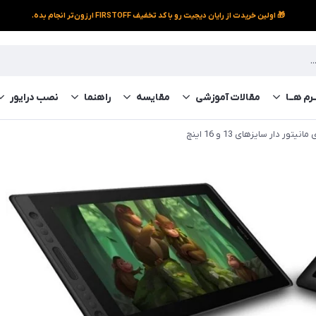
🎁 اولین خریدت از رایان دیجیت رو با کد تخفیف FIRSTOFF ارزون‌تر انجام بده.
رم‌ هــا
مقالات آموزشی
مقایسه
راهنما
نصب درایور
تور دار سایزهای 13 و 16 اینچ