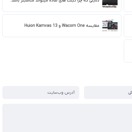
دلایلی که چرا تبلت های ساده میتواند مناسبتر باشد.
مقایسه Wacom One و Huion Kamvas 13