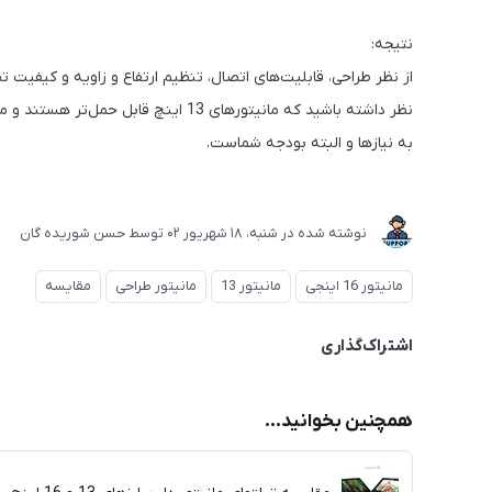
نتیجه:
نظر داشته باشید که مانیتورهای 13 اینچ 
به نیازها و البته بودجه شماست.
نوشته شده در
شنبه، 18 شهریور 02
توسط
حسن شوریده گان
مانیتور 16 اینجی
مانیتور 13
مانیتور طراحی
مقایسه
اشتراک‌گذاری
همچنین بخوانید...