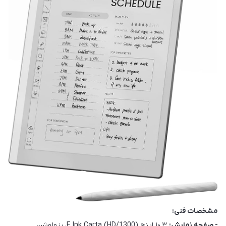
مشخصات فنی:
- صفحه نمایش:
۱۰.۳ اینچ E Ink Carta (HD/1300)، رزولوشن