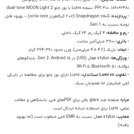
۲۴۸۰×۱۸۶۰، ۳۰۰ PPI. نسخه Lumi با نور جلو dual-tone MOON Light 2.
- پردازنده:
Snapdragon ۷۵۰G (۲.۰۷ گیگاهرتز octa-core) – بهبود قابل
توجه نسبت به Gen 1.
- رم و حافظه:
۴ گیگ رم، ۶۴ گیگ داخلی.
- باتری:
۳۷۰۰ میلی‌آمپر ساعت.
- ابعاد:
باریک (۴.۶-۴.۸ میلی‌متر)، وزن حدود ۳۶۰-۳۶۴ گرم.
- ویژگی‌ها:
stylus فعال (USI) در Gen 2، Android ۱۵، بلندگوهای
دوگانه، Wi-Fi ۵، Bluetooth ۵.۱.
- تفاوت Lumi vs استاندارد:
Lumi دارای نور جلو برای مطالعه در تاریکی،
کمی ضخیم‌تر اما همچنان سبک.
مزایا:
صفحه ضد glare عالی برای PDFهای فنی، دانشگاهی و مقالات
علمی. Lumi برای استفاده شبانه ایدئال است.
معایب:
stylus فعال نسبت به EMR کمی متفاوت است (اما بهبود
یافته).