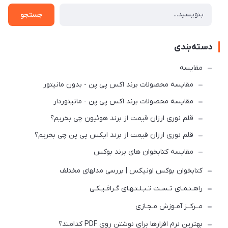
جستجو
دسته‌بندی
مقایسه
مقایسه محصولات برند اکس پی پن - بدون مانیتور
مقایسه محصولات برند اکس پی پن - مانیتوردار
قلم نوری ارزان قیمت از برند هوئیون چی بخریم؟
قلم نوری ارزان قیمت از برند ایکس پی پن چی بخریم؟
مقایسه کتابخوان های برند بوکس
کتابخوان بوکس اونیکس | بررسی مدلهای مختلف
راهـنـمـای تـسـت تـبـلـتـهـای گـرافـیـکـی
مــرکــز آمـوزش مـجـازی
بهترین نرم افزارها برای نوشتن روی PDF کدامند؟