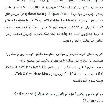
در این مقاله جامع از
رایان دیجیت
، به بررسی کامل و جزئی تمام
جنبه‌های مدل‌های درخواست‌شده می‌پردازیم. اطلاعات مستقیماً از سایت
رسمی اونیکس بوکس (shop.boox.com و onyxboox.com)، بررسی‌های
معتبر جهانی مانند Good e-Reader، PCMag، eWritable، TechRadar و
نظرات کاربران در Reddit و فروم‌های تخصصی استخراج شده است. هدف
ما ارائه محتوایی است که واقعاً به شما کمک کند تا بهترین انتخاب را بر
اساس نیازهایتان انجام دهید.
اگر به دنبال خرید کتابخوان بوکس، مقایسه دقیق، قیمت روز یا مشاوره
هستید، تا انتهای این مقاله با ما همراه باشید. این محتوا برای
جستجوهای گوگل مانند «کتابخوان بوکس Go 6»، «Onyx Boox Note Air
5 C قیمت»، «Go 10.3 Lumi بررسی» و «Tab X C vs Note Max»
بهینه‌سازی شده است.
چرا اونیکس بوکس؟ مزایای رقابتی نسبت به رقبا (Kindle، Kobo،
Remarkable)