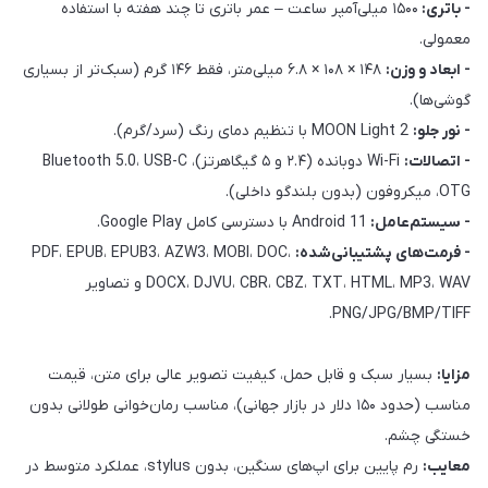
- باتری:
۱۵۰۰ میلی‌آمپر ساعت – عمر باتری تا چند هفته با استفاده
معمولی.
- ابعاد و وزن:
۱۴۸ × ۱۰۸ × ۶.۸ میلی‌متر، فقط ۱۴۶ گرم (سبک‌تر از بسیاری
گوشی‌ها).
- نور جلو:
MOON Light 2 با تنظیم دمای رنگ (سرد/گرم).
- اتصالات:
Wi-Fi دوبانده (۲.۴ و ۵ گیگاهرتز)، Bluetooth 5.0، USB-C
OTG، میکروفون (بدون بلندگو داخلی).
- سیستم‌عامل:
Android 11 با دسترسی کامل Google Play.
- فرمت‌های پشتیبانی‌شده:
PDF، EPUB، EPUB3، AZW3، MOBI، DOC،
DOCX، DJVU، CBR، CBZ، TXT، HTML، MP3، WAV و تصاویر
PNG/JPG/BMP/TIFF.
مزایا:
بسیار سبک و قابل حمل، کیفیت تصویر عالی برای متن، قیمت
مناسب (حدود ۱۵۰ دلار در بازار جهانی)، مناسب رمان‌خوانی طولانی بدون
خستگی چشم.
معایب:
رم پایین برای اپ‌های سنگین، بدون stylus، عملکرد متوسط در