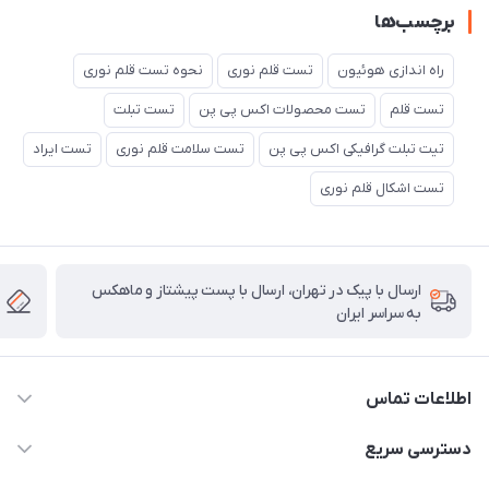
برچسب‌ها
راه اندازی هوئیون
تست قلم نوری
نحوه تست قلم نوری
تست قلم
تست محصولات اکس پی پن
تست تبلت
تیت تبلت گرافیکی اکس پی پن
تست سلامت قلم نوری
تست ایراد
تست اشکال قلم نوری
ارسال با پیک در تهران، ارسال با پست پیشتاز و ماهکس
به سراسر ایران
اطلاعات تماس
۰۲۱91095320 - 09120057355 - 09915561288
دسترسی سریع
info@rayandigit.ir