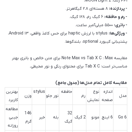
PPI رنگ، MOON Light 2.
- پردازنده:
۸ هسته‌ای ۲.۸ گیگاهرتز.
- رم و حافظه:
۶ گیگ رم، ۱۲۸ گیگ.
- باتری:
۵۵۰۰ میلی‌آمپر ساعت.
- ویژگی‌ها:
stylus با لرزش haptic برای حس کاغذ واقعی، Android ۱۳،
پشتیبانی کیبورد optional، بلندگوها.
مقایسه Note Max vs Tab X C : Max برای متن خالص و باتری بهتر
مناسب‌تر است؛ Tab X C برای محتوای رنگی و نور محیطی.
مقایسه کامل تمام مدل‌ها (جدول جامع)
اندازه
نوع
حافظه
stylus
بهترین
مدل
رم
نور جلو
وزن
صفحه
نمایش
کاربرد
مطالعه
146
32
Go 6
6 اینچ
مونو
2 گیگ
بله
خیر
جیبی
گیگ
گرم
روزانه