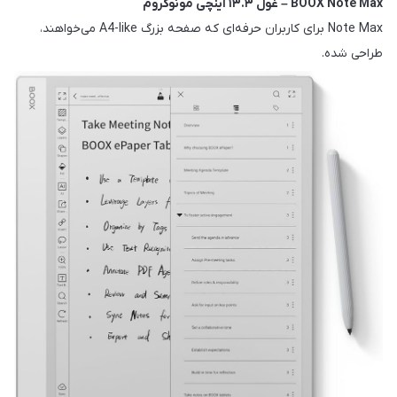
BOOX Note Max – غول ۱۳.۳ اینچی مونوکروم
Note Max برای کاربران حرفه‌ای که صفحه بزرگ A4-like می‌خواهند،
طراحی شده.