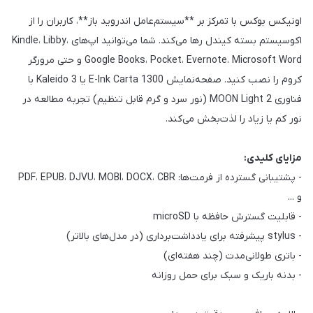
اونیکس بوکس با تمرکز بر **سیستم‌عامل اندروید باز**، کاربران را از
اکوسیستم بسته کیندل رها می‌کند. شما می‌توانید اپ‌های Kindle، Libby،
Google Books، Pocket، Evernote، Microsoft Word و حتی مرورگر
کروم را نصب کنید. صفحه‌نمایش E-Ink Carta 1300 یا Kaleido 3 با
فناوری MOON Light 2 (نور سرد و گرم قابل تنظیم) تجربه مطالعه در
نور کم یا زیاد را لذت‌بخش می‌کند.
مزایای کلیدی:
- پشتیبانی گسترده از فرمت‌ها: PDF، EPUB، DJVU، MOBI، DOCX، CBR
و ...
- قابلیت گسترش حافظه با microSD
- stylus پیشرفته برای یادداشت‌برداری (در مدل‌های بالاتر)
- باتری طولانی‌مدت (چند هفته‌ای)
- بدنه باریک و سبک برای حمل روزانه