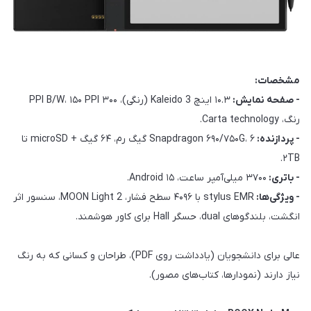
مشخصات:
- صفحه نمایش:
۱۰.۳ اینچ Kaleido 3 (رنگی)، ۳۰۰ PPI B/W، ۱۵۰ PPI
رنگ، Carta technology.
- پردازنده:
Snapdragon ۶۹۰/۷۵۰G، ۶ گیگ رم، ۶۴ گیگ + microSD تا
۲TB.
- باتری:
۳۷۰۰ میلی‌آمپر ساعت، Android ۱۵.
- ویژگی‌ها:
stylus EMR با ۴۰۹۶ سطح فشار، MOON Light 2، سنسور اثر
انگشت، بلندگوهای dual، حسگر Hall برای کاور هوشمند.
عالی برای دانشجویان (یادداشت روی PDF)، طراحان و کسانی که به رنگ
نیاز دارند (نمودارها، کتاب‌های مصور).