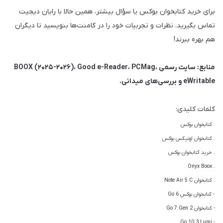
برای خرید کتابخوان بوکس یا سؤال بیشتر، همین حالا با رایان دیجیت
تماس بگیرید. نظرات و تجربیات خود را در کامنت‌ها بنویسید تا دیگران
هم بهره ببرند!
منابع: سایت رسمی BOOX (۲۰۲۵-۲۰۲۶)، Good e-Reader، PCMag،
eWritable و بررسی‌های میدانی.
کلمات کلیدی:
. کتابخوان بوکس
. کتابخوان اونیکس بوکس
. خرید کتابخوان بوکس
. Onyx Boox
. کتابخوان Note Air 5 C
- کتابخوان بوکس Go 6
- کتابخوان Go 7 Gen 2
- Go 10.3 Lumi