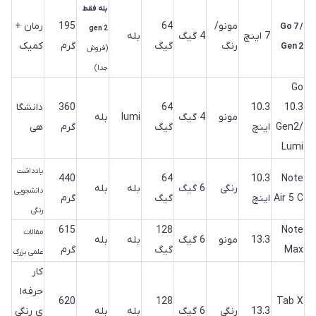
بله فقط
مونو/
64
195
رمان +
Go 7 /
gen 2
7 اینچ
4 گیگ
بله
رنگ
گیگ
گرم
کمیک
Gen 2
(فروش
جدا)
Go
10.3
10.3
64
360
دانشگا
مونو
4 گیگ
lumi
بله
Gen2/
اینچ
گیگ
گرم
هی
Lumi
یادداشت
440
64
10.3
Note
رنگی
6 گیگ
بله
بله
دانشجویی
Air 5 C
اینچ
گیگ
گرم
رنگی
615
128
Note
مقالات
13.3
مونو
6 گیگ
بله
بله
Max
گیگ
گرم
علمی بزرگ
کار
حرفه‌ا
620
128
Tab X
13.3
رنگی
6 گیگ
بله
بله
ی رنگی