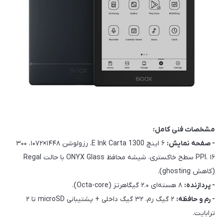
مشخصات فنی کامل:
- صفحه نمایش:
۶ اینچ E Ink Carta 1300، رزولوشن ۱۴۴۸×۱۰۷۲، ۳۰۰
PPI، ۱۶ سطح خاکستری، شیشه محافظ ONYX Glass با حالت Regal
(کاهش ghosting).
- پردازنده:
۸ هسته‌ای ۲.۰ گیگاهرتز (Octa-core).
- رم و حافظه:
۲ گیگ رم، ۳۲ گیگ داخلی + پشتیبانی microSD تا ۲
ترابایت.