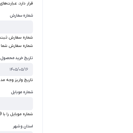
قرار دارد، عبارت‌های «S/N» یا «SN» نشانگر سریال محصولات ه
شماره سفارش
شماره سفارش ثبت شد
شماره سفارش شما یک عدد 9 رقمی است که معمولا دو رقم اول آ
تاریخ خرید محصول ا
تاریخ واریز وجه مد
شماره موبایل
شماره موبایل را با 09 وارد کنید. مثل 09172105190 شماره موبایل مربوط به سفارش دهنده محصول باشد.
استان و شهر