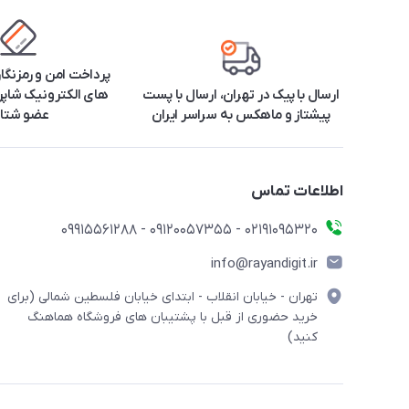
پرداخت امن و رمزنگا
ارسال با پیک در تهران، ارسال با پست
های الکترونیک شاپرک
پیشتاز و ماهکس به سراسر ایران
عضو شتا
اطلاعات تماس
۰۲۱91095320 - 09120057355 - 09915561288
info@rayandigit.ir
تهران - خیابان انقلاب - ابتدای خیابان فلسطین شمالی (برای
خرید حضوری از قبل با پشتیبان های فروشگاه هماهنگ
کنید)