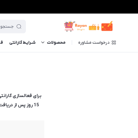
درخواست مشاوره
محصولات
شـرایـط گارانتی
فــ
برای فعالسازی گاران
15 روز پس از دریا