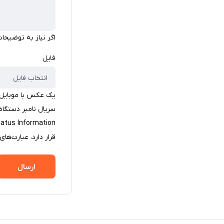
اگر نیاز به توضیحات
فایل
انتخاب فایل
یک عکس با موبایل از
سریال نامبر دستگاه
tatus Information
قرار دارد، عبارت‌های «S/N» یا «SN» نشانگر سریال محصولات ه
ارسال