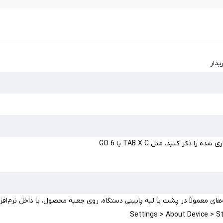
یدار
 ذکر کنید. مثل TAB X C یا GO 6
‌های معمولاً در پشت یا لبه پایینی دستگاه، روی جعبه محصول، یا داخل نرم‌افز
Settings > About Device > S