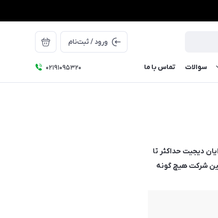
ورود / ثبت‌نام
سوالات
تماس با ما
۰۲۱91095320
ان دیجیت حداکثر تا
 این شرکت هیچ گونه