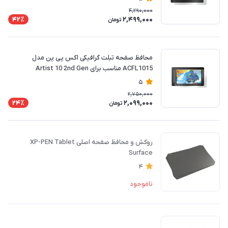
4,290,000
2,499,000
42٪
تومان
محافظ صفحه تبلت گرافیکی اکس پی پن مدل
ACFL1015 مناسب برای Artist 10 2nd Gen
5
2,750,000
2,099,000
24٪
تومان
روکش و محافظ صفحه اصلی XP-PEN Tablet
Surface
4
ناموجود