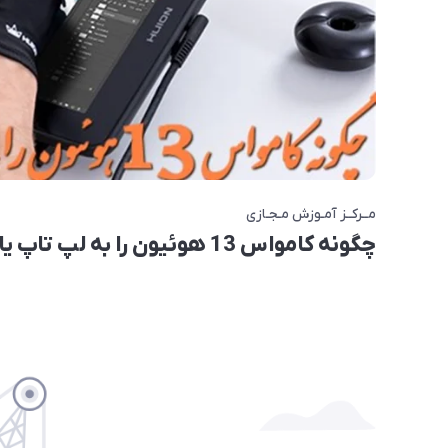
مــرکــز آمـوزش مـجـازی
چگونه کامواس 13 هوئیون را به لپ تاپ یا کامپیوتر متصل کنیم؟