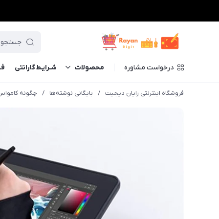
درخواست مشاوره
محصولات
شـرایـط گارانتی
فــ
فروشگاه اینترنتی رایان دیجیت
/
بایگانی نوشته‌ها
/
چگونه کامواس 13 هوئیون را به لپ تاپ یا کامپیوتر متصل