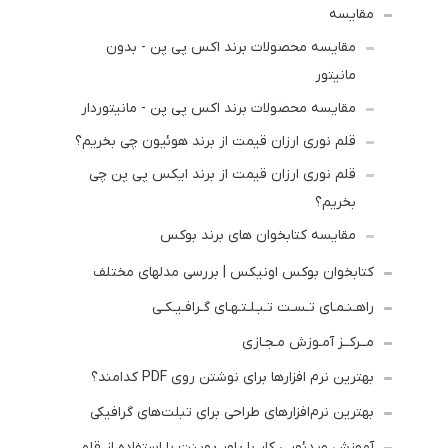
مقایسه
مقایسه محصولات برند اکس پی پن - بدون
مانیتور
مقایسه محصولات برند اکس پی پن - مانیتوردار
قلم نوری ارزان قیمت از برند هوئیون چی بخریم؟
قلم نوری ارزان قیمت از برند ایکس پی پن چی
بخریم؟
مقایسه کتابخوان های برند بوکس
کتابخوان بوکس اونیکس | بررسی مدلهای مختلف
راهـنـمـای تـسـت تـبـلـتـهـای گـرافـیـکـی
مــرکــز آمـوزش مـجـازی
بهترین نرم افزارها برای نوشتن روی PDF کدامند؟
بهترین نرم‌افزارهای طراحی برای تبلت‌های گرافیکی
آموزش ویدئویی کار با پاور پوینت با استفاده از قلم