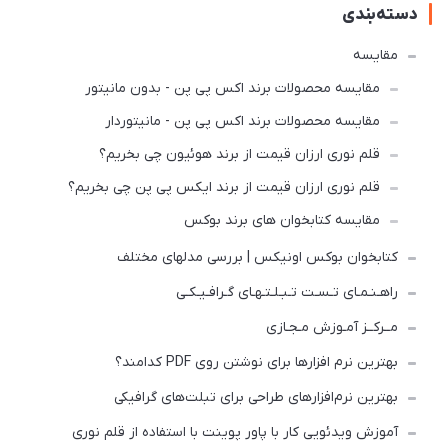
دسته‌بندی
مقایسه
مقایسه محصولات برند اکس پی پن - بدون مانیتور
مقایسه محصولات برند اکس پی پن - مانیتوردار
قلم نوری ارزان قیمت از برند هوئیون چی بخریم؟
قلم نوری ارزان قیمت از برند ایکس پی پن چی بخریم؟
مقایسه کتابخوان های برند بوکس
کتابخوان بوکس اونیکس | بررسی مدلهای مختلف
راهـنـمـای تـسـت تـبـلـتـهـای گـرافـیـکـی
مــرکــز آمـوزش مـجـازی
بهترین نرم افزارها برای نوشتن روی PDF کدامند؟
بهترین نرم‌افزارهای طراحی برای تبلت‌های گرافیکی
آموزش ویدئویی کار با پاور پوینت با استفاده از قلم نوری