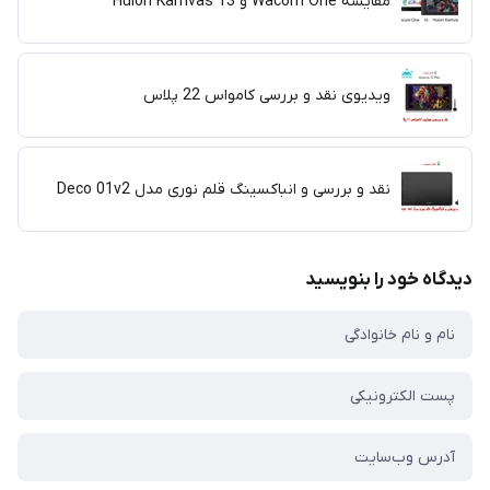
مقایسه Wacom One و Huion Kamvas 13
ویدیوی نقد و بررسی کامواس 22 پلاس
نقد و بررسی و انباکسینگ قلم نوری مدل Deco 01v2
دیدگاه خود را بنویسید