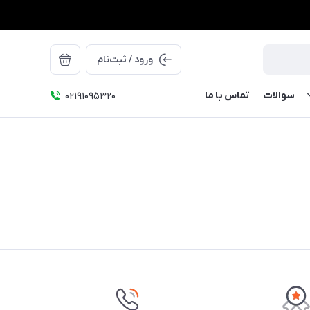
ورود / ثبت‌نام
سوالات
تماس با ما
۰۲۱91095320