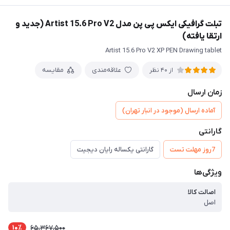
تبلت گرافیکی ایکس پی پن مدل Artist 15.6 Pro V2 (جدید و
ارتقا یافته)
Artist 15.6 Pro V2 XP PEN Drawing tablet
علاقه‌مندی
مقایسه
از 40 نظر
زمان ارسال
آماده ارسال (موجود در انبار تهران)
گارانتی
7روز مهلت تست
گارانتی یکساله رایان دیجیت
ویژگی‌ها
اصالت کالا
اصل
10٪
65,367,500