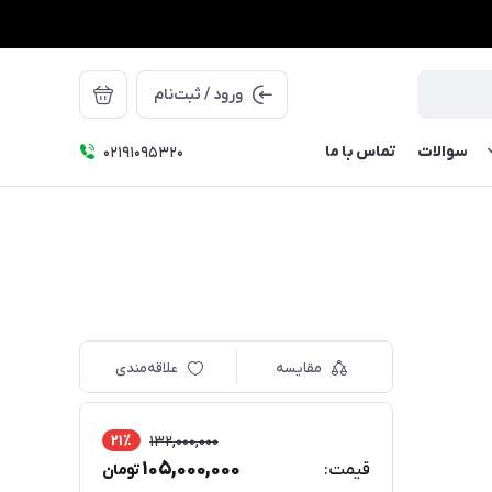
ورود / ثبت‌نام
سوالات
تماس با ما
۰۲۱91095320
مقایسه
علاقه‌مندی
21٪
132,000,000
105,000,000
قیمت:
تومان