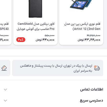
قلم نوری ایکس پی-پن مدل
کاور نیلکین مدل CamShield
Artist 12 (2nd Gen)
Pro مناسب برای گوشی موبایل
 SPE43
سامسونگ Galaxy S22 Ultra
400,000
550,000
42,457,800
99,000
440,000
43,199,000
20٪
تومان
تومان
ارسال با پیک در تهران، ارسال با پست پیشتاز و ماهکس
به سراسر ایران
اطلاعات تماس
۰۲۱91095320 - 09120057355 - 09915561288
دسترسی سریع