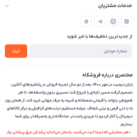
info@rayandigit.ir
حساب کاربری
خدمات مشتریان
تهران - خیابان انقلاب - ابتدای خیابان فلسطین شمالی (برای خرید
مجله فروشگاه
قوانین و مقررات
حضوری از قبل با پشتیبان های فروشگاه هماهنگ کنید)
لیست محصولات
حریم خصوصی
تماس با ما
از جدید‌ترین تخفیف‌ها با‌ خبر شوید
راهنما
ثبت
مختصری درباره فروشگاه
رایان‌دیجیت در مهر ۱۴۰۰، بعد از دو سال تجربه فروش در پلتفرم‌های آنلاین،
تصمیم گرفت مسیر تازه‌ای را شروع کند؛ مسیری بدون واسطه‌ها، تا هر
هم‌وطن بتواند با قیمتی منصفانه و شبیه به عرف جهانی خرید کند. از همان روز،
ما با دلی قرص و نیتی شفاف، عرضه مستقیم تبلت‌های گرافیکی و دیگر کالاهای
دیجیتال را آغاز کردیم تا خریدی راحت‌تر، صادقانه‌تر و به‌صرفه‌تر برای شما
بسازیم.
«هر سفارشی که اینجا ثبت می‌کنید، یادمان می‌اندازد پشتش عرق پیشانی یک