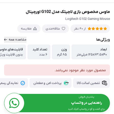
ماوس مخصوص بازی لاجیتک مدل G102 اورجینال
Logitech G102 Gaming Mouse
علاقه‌مندی
مقایسه
از 40 نظر
ویژگی‌ها
مشاهده همه
ابعاد
وزن
تعداد کلید
قابلیت‌های ماو
۱۲۵x۶۳.۵x۴۰ میلی‌متر
۸۵ گرم
۶ عدد
بدون قابلیت ویژ
محصول مورد نظر موجود نمی‌باشد.
تضمین اصالت کالا
پرداخت امن و مطمئن
نمایندگی رسمی 
پشتیبان فروش
راهنمایی در واتساپ
برای گفت و گو در واتساپ کلیک کنید