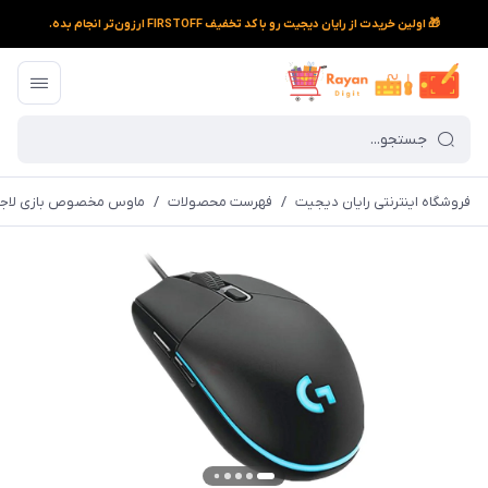
🎁 اولین خریدت از رایان دیجیت رو با کد تخفیف FIRSTOFF ارزون‌تر انجام بده.
فروشگاه اینترنتی رایان دیجیت
/
فهرست محصولات
/
ماوس مخصوص بازی لاجیتک مدل 02