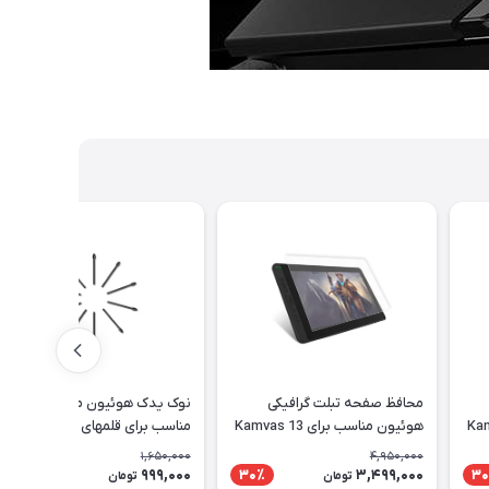
محافظ صفحه تبلت گرافیکی
نوک یدک هوئیون مدل PN05A
Kamvas 1
هوئیون مناسب برای Kamvas 13
مناسب برای قلمهای PW517 و
PW110
1,650,000
4,950,000
999,000
3,499,000
40٪
30٪
30
تومان
تومان