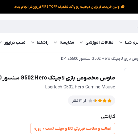
🎁 اولین خریدت از رایان دیجیت رو با کد تخفیف FIRSTOFF ارزون‌تر انجام بده.
رم‌ هــا
مقالات آموزشی
مقایسه
راهنما
نصب درایور
ک G502 Hero سنسور 25600 DPI
ماوس مخصوص بازی لاجیتک G502 Hero سنسور 25600 DPI
Logitech G502 Hero Gaming Mouse
از 31 نظر
گارانتی
اصالت و سلامت فیزیکی کالا و مهلت تست 7 روزه