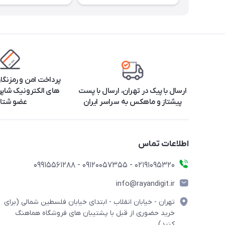
پرداخت امن و رمزنگا
ارسال با پیک در تهران، ارسال با پست
های الکترونیک شاپرک
پیشتاز و ماهکس به سراسر ایران
عضو شتا
اطلاعات تماس
۰۲۱91095320 - 09120057355 - 09915561288
info@rayandigit.ir
تهران - خیابان انقلاب - ابتدای خیابان فلسطین شمالی (برای
خرید حضوری از قبل با پشتیبان های فروشگاه هماهنگ
کنید)