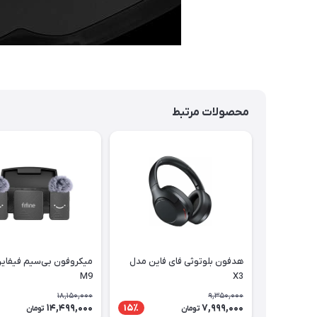
محصولات مرتبط
هدفون بلوتوثی فای فاین مدل
میکروفون بی‌سیم فیفای
M9
X3
18,150,000
9,350,000
14,499,000
7,999,000
15٪
تومان
تومان