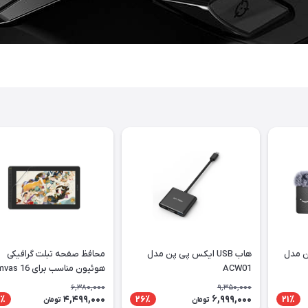
ن مدل
هاب USB ایکس پی پن مدل
محافظ صفحه تبلت گرافیکی
ACW01
هوئیون مناسب برای 6
2021
6,380,000
9,350,000
4,499,000
6,999,000
٪
26٪
21٪
تومان
تومان