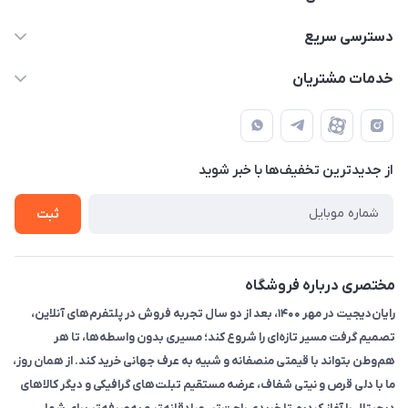
۰۲۱91095320 - 09120057355 - 09915561288
دسترسی سریع
info@rayandigit.ir
حساب کاربری
خدمات مشتریان
تهران - خیابان انقلاب - ابتدای خیابان فلسطین شمالی (برای خرید
مجله فروشگاه
قوانین و مقررات
حضوری از قبل با پشتیبان های فروشگاه هماهنگ کنید)
لیست محصولات
حریم خصوصی
تماس با ما
از جدید‌ترین تخفیف‌ها با‌ خبر شوید
راهنما
ثبت
مختصری درباره فروشگاه
رایان‌دیجیت در مهر ۱۴۰۰، بعد از دو سال تجربه فروش در پلتفرم‌های آنلاین،
تصمیم گرفت مسیر تازه‌ای را شروع کند؛ مسیری بدون واسطه‌ها، تا هر
هم‌وطن بتواند با قیمتی منصفانه و شبیه به عرف جهانی خرید کند. از همان روز،
ما با دلی قرص و نیتی شفاف، عرضه مستقیم تبلت‌های گرافیکی و دیگر کالاهای