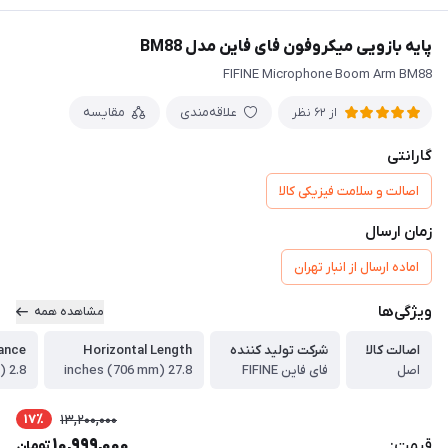
پایه بازویی میکروفون فای فاین مدل BM88
FIFINE Microphone Boom Arm BM88
علاقه‌مندی
مقایسه
از 62 نظر
گارانتی
اصالت و سلامت فیزیکی کالا
زمان ارسال
اماده ارسال از انبار تهران
ویژگی‌ها
مشاهده همه
اصالت کالا
شرکت تولید کننده
Horizontal Length
ance
اصل
فای فاین FIFINE
27.8 inches (706 mm)
2.8 inches (72 mm)
17٪
13,200,000
10,999,000
قیمت:
تومان