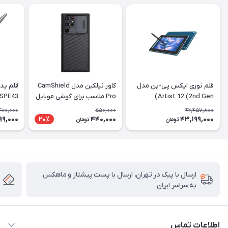
قلم نوری ایکس پی-پن مدل
کاور نیلکین مدل CamShield
Artist 12 (2nd Gen)
Pro مناسب برای گوشی موبایل
 SPE43
سامسونگ Galaxy S22 Ultra
400,000
550,000
42,457,800
99,000
440,000
43,199,000
20٪
تومان
تومان
ارسال با پیک در تهران، ارسال با پست پیشتاز و ماهکس
به سراسر ایران
اطلاعات تماس