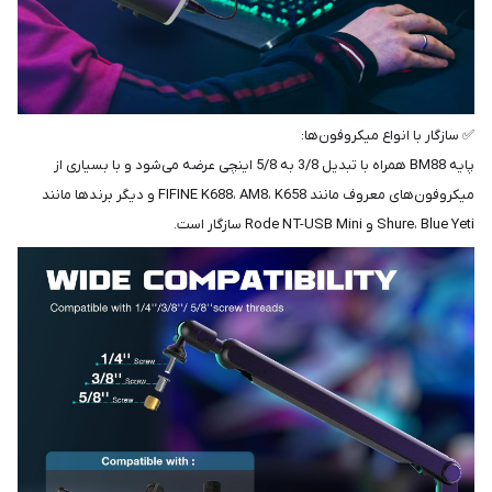
✅ سازگار با انواع میکروفون‌ها:
پایه BM88 همراه با تبدیل 3/8 به 5/8 اینچی عرضه می‌شود و با بسیاری از
میکروفون‌های معروف مانند FIFINE K688، AM8، K658 و دیگر برندها مانند
Shure، Blue Yeti و Rode NT-USB Mini سازگار است.