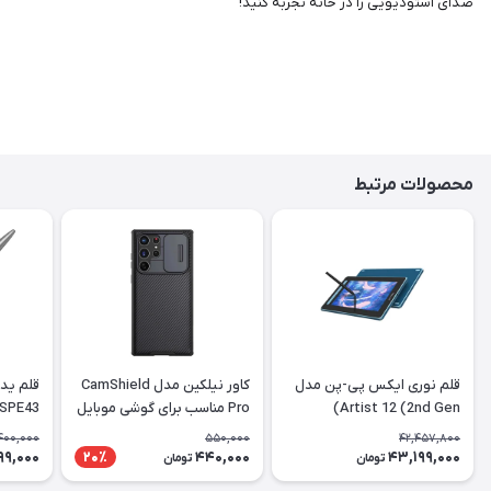
صدای استودیویی را در خانه تجربه کنید!
محصولات مرتبط
قلم نوری ایکس پی-پن مدل
کاور نیلکین مدل CamShield
Artist 12 (2nd Gen)
Pro مناسب برای گوشی موبایل
 SPE43
سامسونگ Galaxy S22 Ultra
400,000
550,000
42,457,800
99,000
440,000
43,199,000
20٪
تومان
تومان