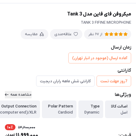
میکروفن فای فاین مدل Tank 3
TANK 3 FIFINE MICROPHONE
علاقه‌مندی
مقایسه
از 67 نظر
زمان ارسال
آماده ارسال (موجود در انبار تهران)
گارانتی
7روز مهلت تست
گارانتی شش ماهه رایان دیجیت
ویژگی‌ها
مشاهده همه
اصالت کالا
Type
Polar Pattern
Output Connection
اصل
Dynamic
Cardioid
10٪
13,200,000
11,999,000
قیمت:
تومان