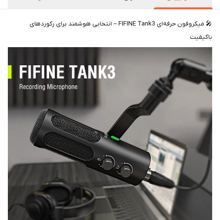
🎤 میکروفون حرفه‌ای FIFINE Tank3 – انتخابی هوشمند برای رکوردهای
باکیفیت