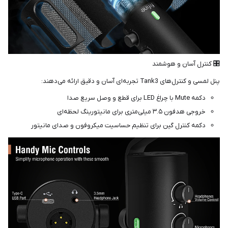
🎛 کنترل آسان و هوشمند
پنل لمسی و کنترل‌های Tank3 تجربه‌ای آسان و دقیق ارائه می‌دهند:
دکمه Mute با چراغ LED برای قطع و وصل سریع صدا
خروجی هدفون ۳.۵ میلی‌متری برای مانیتورینگ لحظه‌ای
دکمه کنترل گین برای تنظیم حساسیت میکروفون و صدای مانیتور