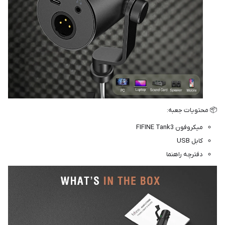
📦 محتویات جعبه:
میکروفون FIFINE Tank3
کابل USB
دفترچه راهنما