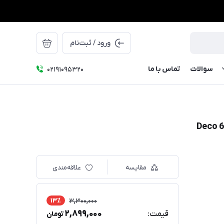
ورود / ثبت‌نام
سوالات
تماس با ما
۰۲۱91095320
مقایسه
علاقه‌مندی
13٪
3,300,000
2,899,000
قیمت:
تومان