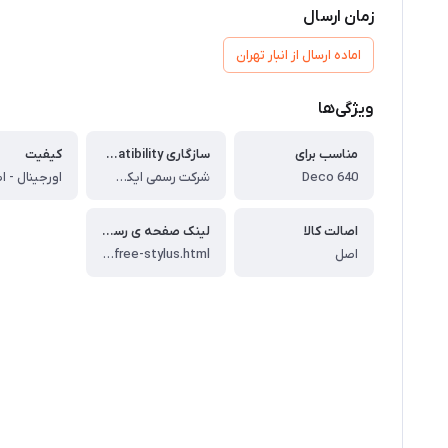
زمان ارسال
اماده ارسال از انبار تهران
ویژگی‌ها
مناسب برای
سازگاری Compatibility：
کیفیت
Deco 640
شرکت رسمی ایکس پی پن
اورجینال - ا
اصالت کالا
لینک صفحه ی رسمی محصول در سایت اکس پی پن (لینک را کپی و در نوار مرورگر Paste کنید.)
اصل
https://www.xp-pen.com/store/buy/pn01d-battery-free-stylus.html