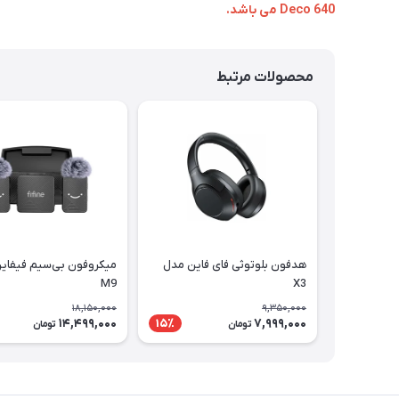
Deco 640 می باشد.
محصولات مرتبط
هدفون بلوتوثی فای فاین مدل
میکروفون بی‌سیم فیفای
M9
X3
18,150,000
9,350,000
14,499,000
7,999,000
15٪
تومان
تومان