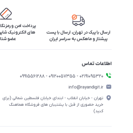
پرداخت امن و رمزنگا
ارسال با پیک در تهران، ارسال با پست
های الکترونیک شاپرک
پیشتاز و ماهکس به سراسر ایران
عضو شتا
اطلاعات تماس
۰۲۱91095320 - 09120057355 - 09915561288
info@rayandigit.ir
تهران - خیابان انقلاب - ابتدای خیابان فلسطین شمالی (برای
خرید حضوری از قبل با پشتیبان های فروشگاه هماهنگ
کنید)