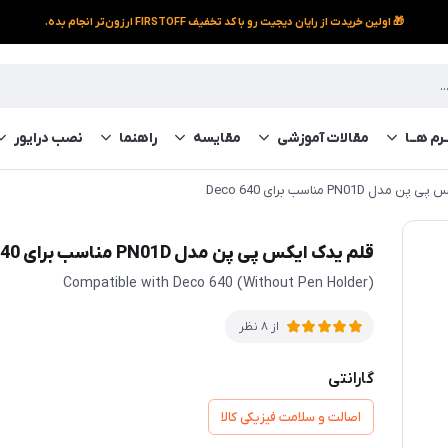
🎁 اولین خریدت از رایان دیجیت رو با کد تخفیف FIRSTOFF ارزون‌تر انجام بده.
رم‌ هــا
مقالات آموزشی
مقایسه
راهنما
نصب درایور
 PN01D مناسب برای Deco 640
قلم یدک ایکس پی پن مدل PN01D مناسب برای Deco 640
Compatible with Deco 640 (Without Pen Holder)
از 8 نظر
گارانتی
اصالت و سلامت فیزیکی کالا