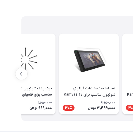
محافظ صفحه تبلت گرافیکی
نوک یدک هوئیون مدل PN05A
Kamvas 1
هوئیون مناسب برای Kamvas 13
مناسب برای قلمهای PW517 و
PW110
1,650,000
4,950,000
999,000
3,499,000
40٪
30٪
30
تومان
تومان