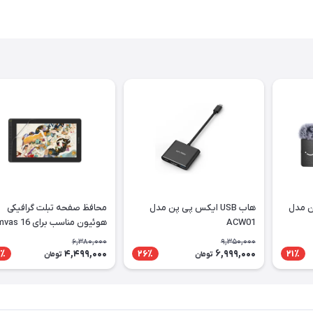
ن مدل
هاب USB ایکس پی پن مدل
محافظ صفحه تبلت گرافیکی
ACW01
هوئیون مناسب برای 6
2021
6,380,000
9,350,000
4,499,000
6,999,000
٪
26٪
21٪
تومان
تومان