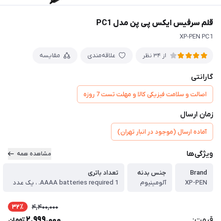
قلم سرفیس ایکس پی پن مدل PC1
XP-PEN PC1
علاقه‌مندی
مقایسه
از 34 نظر
گارانتی
اصالت و سلامت فیزیکی کالا و مهلت تست 7 روزه
زمان ارسال
آماده ارسال (موجود در انبار تهران)
ویژگی‌ها
مشاهده همه
Brand
جنس بدنه
تعداد باتری
XP-PEN
آلومینیوم
1 AAAA batteries required. ، یک عدد
32٪
4,400,000
2,999,000
قیمت:
تومان