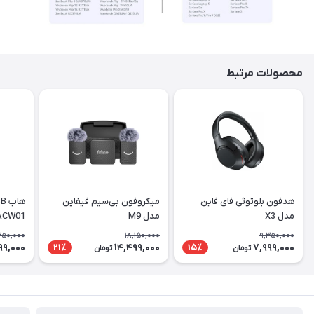
محصولات مرتبط
هدفون بلوتوثی فای فاین
میکروفون بی‌سیم فیفاین
مدل X3
مدل M9
ACW01
350,000
18,150,000
9,350,000
99,000
14,499,000
7,999,000
21٪
15٪
تومان
تومان