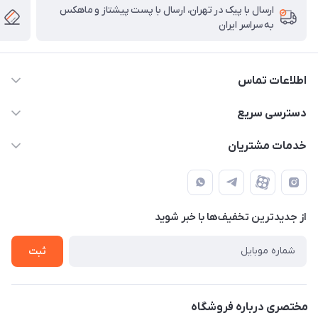
ارسال با پیک در تهران، ارسال با پست پیشتاز و ماهکس
به سراسر ایران
اطلاعات تماس
۰۲۱91095320 - 09120057355 - 09915561288
دسترسی سریع
info@rayandigit.ir
حساب کاربری
خدمات مشتریان
تهران - خیابان انقلاب - ابتدای خیابان فلسطین شمالی (برای خرید
مجله فروشگاه
قوانین و مقررات
حضوری از قبل با پشتیبان های فروشگاه هماهنگ کنید)
لیست محصولات
حریم خصوصی
تماس با ما
از جدید‌ترین تخفیف‌ها با‌ خبر شوید
راهنما
ثبت
مختصری درباره فروشگاه