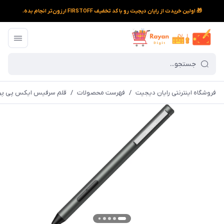
🎁 اولین خریدت از رایان دیجیت رو با کد تخفیف FIRSTOFF ارزون‌تر انجام بده.
فروشگاه اینترنتی رایان دیجیت
/
فهرست محصولات
/
قلم سرفیس ایکس پی پن م