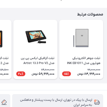
محصولات مرتبط
تبلت جوهر الکترونیکی
تبلت گرافیکی ایکس پی پن
تبلت گ
هوئیون مدل INK EB1011
مدل Artist 13.3 Pro V2
مدل Artist Pro 22 (Gen 2)
(جدید و ارتقا یافته)
159,500
74,800,000
99,000,000
00,000
59,999,000
84,999,000
20٪
15٪
تومان
تومان
ارسال با پیک در تهران، ارسال با پست پیشتاز و ماهکس
به سراسر ایران