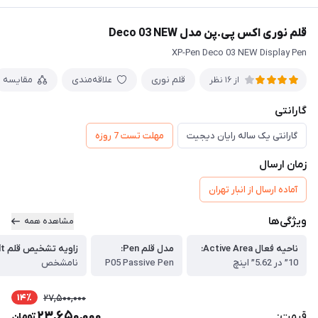
قلم نوری اکس پی.پن مدل Deco 03 NEW
XP-Pen Deco 03 NEW Display Pen
قلم نوری
علاقه‌مندی
مقایسه
از 16 نظر
گارانتی
گارانتی یک ساله رایان دیجیت
مهلت تست 7 روزه
زمان ارسال
آماده ارسال از انبار تهران
ویژگی‌ها
مشاهده همه
ناحیه فعال Active Area:
مدل قلم Pen:
زاویه تشخیص قلم Tilt:
10” در 5.62” اینچ
P05 Passive Pen
نامشخص
14٪
27,500,000
23,650,000
قیمت:
تومان