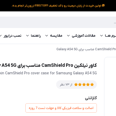
🎁 اولین خریدت از رایان دیجیت رو با کد تخفیف FIRSTOFF ارزون‌تر انجام بده.
رم‌ هــا
مقالات آموزشی
مقایسه
راهنما
نصب درایور
کاور نیلکین CamShield Pro مناسب برای Galaxy A54 5G
llkin CamShield Pro cover case for Samsung Galaxy A54 5G
از 73 نظر
گارانتی
اصالت و سلامت فیزیکی کالا و مهلت تست 7 روزه