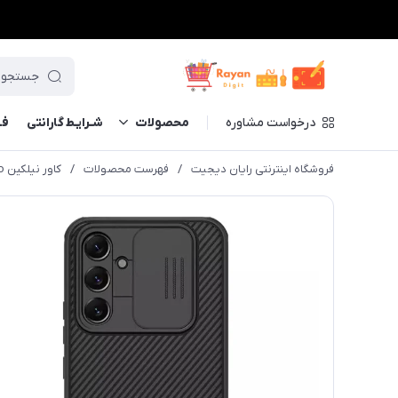
درخواست مشاوره
محصولات
شـرایـط گارانتی
فــ
فروشگاه اینترنتی رایان دیجیت
/
فهرست محصولات
/
کاور نیلکین CamShield Pro مناسب برای Galaxy A54 5G