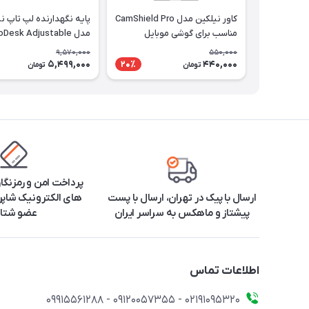
کاور نیلکین مدل CamShield Pro
پایه نگهدارنده لپ تاپ ن
مناسب برای گوشی موبایل
مدل ProDesk Adjustable
سامسونگ Galaxy S22 Ultra
9,570,000
550,000
5,499,000
440,000
20٪
تومان
تومان
پرداخت امن و رمزنگا
ارسال با پیک در تهران، ارسال با پست
های الکترونیک شاپرک
پیشتاز و ماهکس به سراسر ایران
عضو شتا
اطلاعات تماس
۰۲۱91095320 - 09120057355 - 09915561288