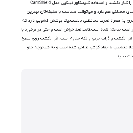
نخواهید بود.چون یک سپر محافظتی قوی دارد که به شکل کشویی روی دوربین قرار می‌گیرد و مواقعی که به دوربین نیاز دارید می‌توانید کشو‌ آن را کنار بکشید و استفاده کنید.کاور نیلکین مدل CamShield
دی مختلفی هم دارد و می‌توانید متناسب با سلیقه‌تان بهترین
ر نیلکین مدل CamShield Pro ترکیبی قدرتمند از طراحی کلاسیک و مدرن به همراه قدرت محافظتی بالاست.یک پوشش کشویی دارد که
ار است ساخته شده است.کاملا ضد خراش است و حتی در برخورد با
اثر انگشت و ذرات چربی و لکه مقاوم است. اثر انگشت روی سطح
‌ماند.چون به صورت گیردار طراحی شده از داخل دست نمی‌لغزد و نگران افتادن یا لیز خوردن آن از دست‌تان نیستید.Camshield Pro کاملا متناسب با ابعاد گوشی طراحی شده است و به هیچوجه جلو
ذت ببرید