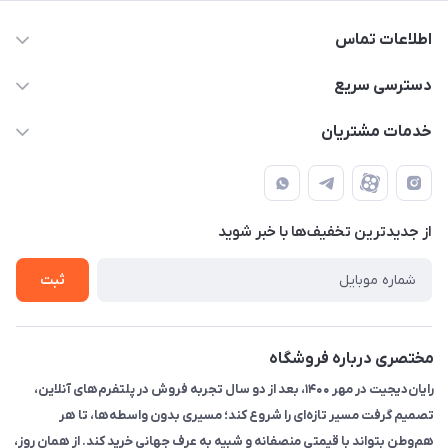
اطلاعات تماس
۰۲۱91095320 - 09120057355 - 09915561288
دسترسی سریع
info@rayandigit.ir
حساب کاربری
خدمات مشتریان
تهران - خیابان انقلاب - ابتدای خیابان فلسطین شمالی (برای خرید
مجله فروشگاه
قوانین و مقررات
حضوری از قبل با پشتیبان های فروشگاه هماهنگ کنید)
لیست محصولات
حریم خصوصی
تماس با ما
از جدید‌ترین تخفیف‌ها با‌ خبر شوید
راهنما
ثبت
مختصری درباره فروشگاه
رایان‌دیجیت در مهر ۱۴۰۰، بعد از دو سال تجربه فروش در پلتفرم‌های آنلاین،
تصمیم گرفت مسیر تازه‌ای را شروع کند؛ مسیری بدون واسطه‌ها، تا هر
هم‌وطن بتواند با قیمتی منصفانه و شبیه به عرف جهانی خرید کند. از همان روز،