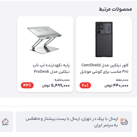
محصولات مرتبط
کاور نیلکین مدل CamShield
پایه نگهدارنده لپ تاپ
Pro مناسب برای گوشی موبایل
نیلکین مدل ProDesk
سامسونگ Galaxy S22 Ultra
Adjustable
9,570,000
550,000
5,499,000
440,000
43٪
20٪
تومان
تومان
ارسال با پیک در تهران، ارسال با پست پیشتاز و ماهکس
به سراسر ایران