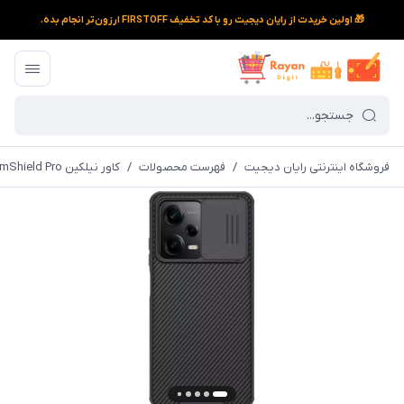
🎁 اولین خریدت از رایان دیجیت رو با کد تخفیف FIRSTOFF ارزون‌تر انجام بده.
فروشگاه اینترنتی رایان دیجیت
/
فهرست محصولات
/
کاور نیلکین CamShield Pro مناسب برای Redmi Note 12 Pro 5G / Poco X5 Pro