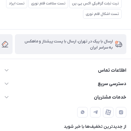
تیت تبلت گرافیکی اکس پی پن
تست سلامت قلم نوری
تست ایراد
تست اشکال قلم نوری
ارسال با پیک در تهران، ارسال با پست پیشتاز و ماهکس
به سراسر ایران
اطلاعات تماس
۰۲۱91095320 - 09120057355 - 09915561288
دسترسی سریع
info@rayandigit.ir
حساب کاربری
خدمات مشتریان
تهران - خیابان انقلاب - ابتدای خیابان فلسطین شمالی (برای خرید
مجله فروشگاه
قوانین و مقررات
حضوری از قبل با پشتیبان های فروشگاه هماهنگ کنید)
لیست محصولات
حریم خصوصی
تماس با ما
از جدید‌ترین تخفیف‌ها با‌ خبر شوید
راهنما