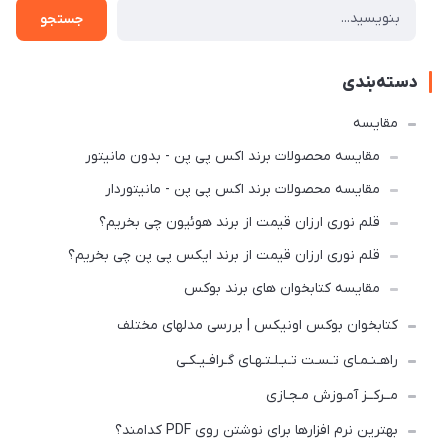
جستجو
دسته‌بندی
مقایسه
مقایسه محصولات برند اکس پی پن - بدون مانیتور
مقایسه محصولات برند اکس پی پن - مانیتوردار
قلم نوری ارزان قیمت از برند هوئیون چی بخریم؟
قلم نوری ارزان قیمت از برند ایکس پی پن چی بخریم؟
مقایسه کتابخوان های برند بوکس
کتابخوان بوکس اونیکس | بررسی مدلهای مختلف
راهـنـمـای تـسـت تـبـلـتـهـای گـرافـیـکـی
مــرکــز آمـوزش مـجـازی
بهترین نرم افزارها برای نوشتن روی PDF کدامند؟